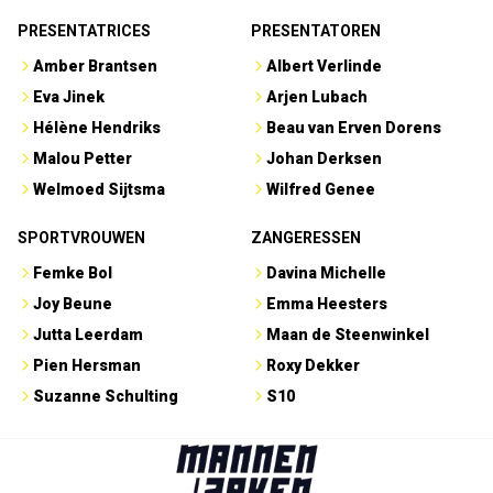
PRESENTATRICES
PRESENTATOREN
Amber Brantsen
Albert Verlinde
Eva Jinek
Arjen Lubach
Hélène Hendriks
Beau van Erven Dorens
Malou Petter
Johan Derksen
Welmoed Sijtsma
Wilfred Genee
SPORTVROUWEN
ZANGERESSEN
Femke Bol
Davina Michelle
Joy Beune
Emma Heesters
Jutta Leerdam
Maan de Steenwinkel
Pien Hersman
Roxy Dekker
Suzanne Schulting
S10