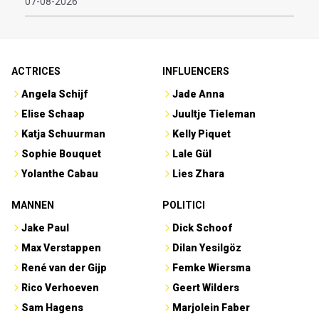
07-08-2026
ACTRICES
INFLUENCERS
Angela Schijf
Jade Anna
Elise Schaap
Juultje Tieleman
Katja Schuurman
Kelly Piquet
Sophie Bouquet
Lale Gül
Yolanthe Cabau
Lies Zhara
MANNEN
POLITICI
Jake Paul
Dick Schoof
Max Verstappen
Dilan Yesilgöz
René van der Gijp
Femke Wiersma
Rico Verhoeven
Geert Wilders
Sam Hagens
Marjolein Faber