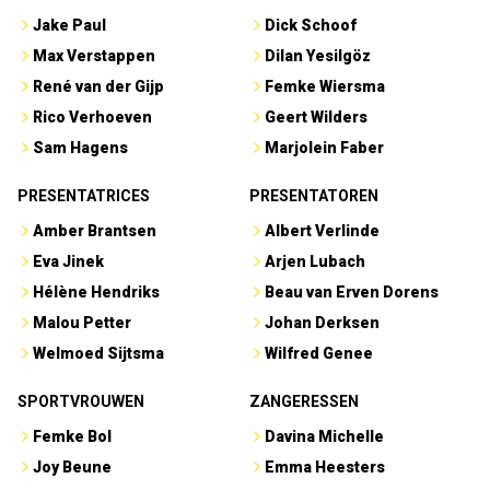
Jake Paul
Dick Schoof
Max Verstappen
Dilan Yesilgöz
René van der Gijp
Femke Wiersma
Rico Verhoeven
Geert Wilders
Sam Hagens
Marjolein Faber
PRESENTATRICES
PRESENTATOREN
Amber Brantsen
Albert Verlinde
Eva Jinek
Arjen Lubach
Hélène Hendriks
Beau van Erven Dorens
Malou Petter
Johan Derksen
Welmoed Sijtsma
Wilfred Genee
SPORTVROUWEN
ZANGERESSEN
Femke Bol
Davina Michelle
Joy Beune
Emma Heesters