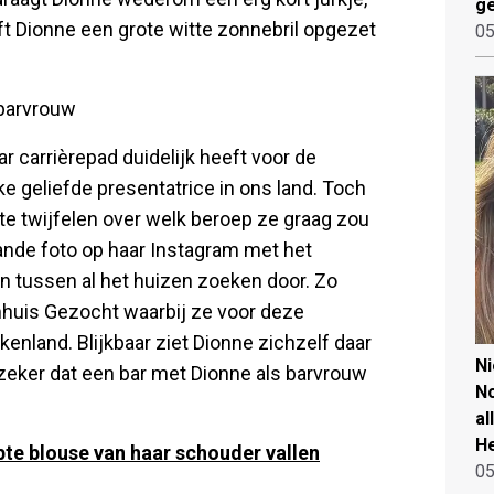
ge
eft Dionne een grote witte zonnebril opgezet
05
 barvrouw
aar carrièrepad duidelijk heeft voor de
e geliefde presentatrice in ons land. Toch
 te twijfelen over welk beroep ze graag zou
ande foto op haar Instagram met het
n tussen al het huizen zoeken door. Zo
huis Gezocht waarbij ze voor deze
enland. Blijkbaar ziet Dionne zichzelf daar
N
 zeker dat een bar met Dionne als barvrouw
No
al
He
pte blouse van haar schouder vallen
05