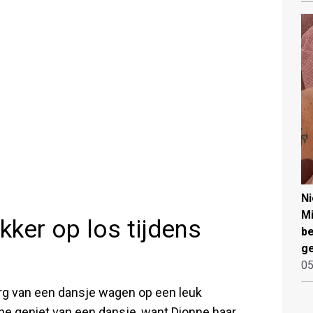
N
Mi
kker op los tijdens
be
ge
05
rg van een dansje wagen op een leuk
ine geniet van een dansje, want Dionne haar