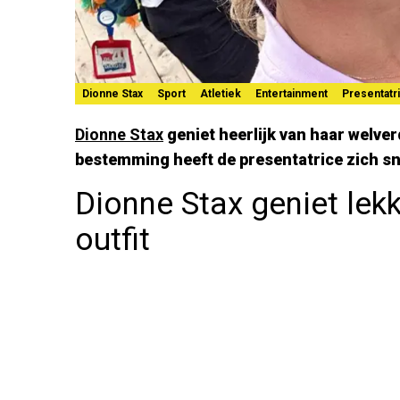
Dionne Stax
Sport
Atletiek
Entertainment
Presentatr
Dionne Stax
geniet heerlijk van haar welve
bestemming heeft de presentatrice zich sne
Dionne Stax geniet lek
outfit