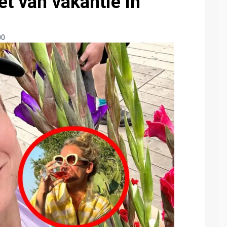
et van vakantie in
00