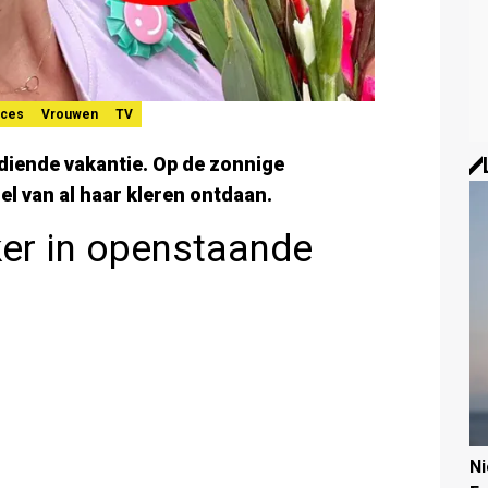
ices
Vrouwen
TV
rdiende vakantie. Op de zonnige
l van al haar kleren ontdaan.
ker in openstaande
N