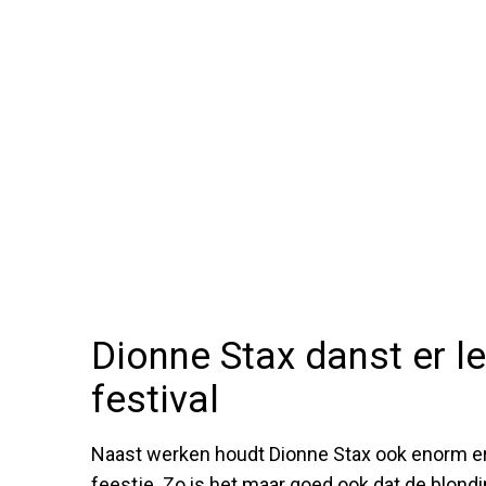
Dionne Stax danst er le
festival
Naast werken houdt Dionne Stax ook enorm e
feestje. Zo is het maar goed ook dat de blond