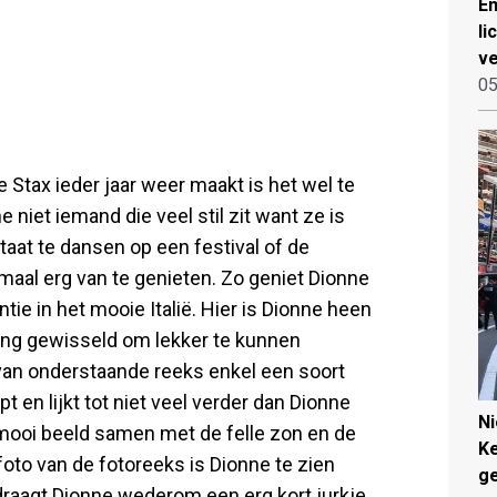
Em
li
ve
05
e Stax ieder jaar weer maakt is het wel te
e niet iemand die veel stil zit want ze is
staat te dansen op een festival of de
lemaal erg van te genieten. Zo geniet Dionne
tie in het mooie Italië. Hier is Dionne heen
ding gewisseld om lekker te kunnen
van onderstaande reeks enkel een soort
t en lijkt tot niet veel verder dan Dionne
N
 mooi beeld samen met de felle zon en de
Ke
oto van de fotoreeks is Dionne te zien
g
 draagt Dionne wederom een erg kort jurkje,