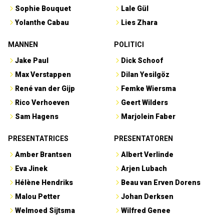
Sophie Bouquet
Lale Gül
Yolanthe Cabau
Lies Zhara
MANNEN
POLITICI
Jake Paul
Dick Schoof
Max Verstappen
Dilan Yesilgöz
René van der Gijp
Femke Wiersma
Rico Verhoeven
Geert Wilders
Sam Hagens
Marjolein Faber
PRESENTATRICES
PRESENTATOREN
Amber Brantsen
Albert Verlinde
Eva Jinek
Arjen Lubach
Hélène Hendriks
Beau van Erven Dorens
Malou Petter
Johan Derksen
Welmoed Sijtsma
Wilfred Genee