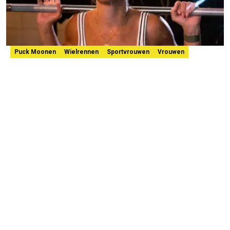
Puck Moonen
Wielrennen
Sportvrouwen
Vrouwen