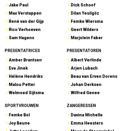
Jake Paul
Dick Schoof
Max Verstappen
Dilan Yesilgöz
René van der Gijp
Femke Wiersma
Rico Verhoeven
Geert Wilders
Sam Hagens
Marjolein Faber
PRESENTATRICES
PRESENTATOREN
Amber Brantsen
Albert Verlinde
Eva Jinek
Arjen Lubach
Hélène Hendriks
Beau van Erven Dorens
Malou Petter
Johan Derksen
Welmoed Sijtsma
Wilfred Genee
SPORTVROUWEN
ZANGERESSEN
Femke Bol
Davina Michelle
Joy Beune
Emma Heesters