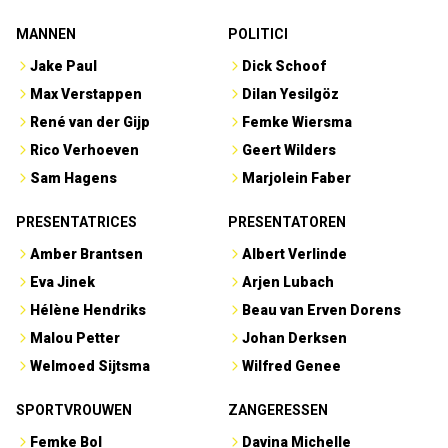
MANNEN
POLITICI
Jake Paul
Dick Schoof
Max Verstappen
Dilan Yesilgöz
René van der Gijp
Femke Wiersma
Rico Verhoeven
Geert Wilders
Sam Hagens
Marjolein Faber
PRESENTATRICES
PRESENTATOREN
Amber Brantsen
Albert Verlinde
Eva Jinek
Arjen Lubach
Hélène Hendriks
Beau van Erven Dorens
Malou Petter
Johan Derksen
Welmoed Sijtsma
Wilfred Genee
SPORTVROUWEN
ZANGERESSEN
Femke Bol
Davina Michelle