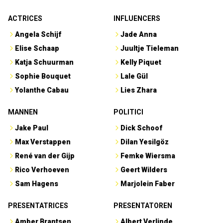
ACTRICES
INFLUENCERS
Angela Schijf
Jade Anna
Elise Schaap
Juultje Tieleman
Katja Schuurman
Kelly Piquet
Sophie Bouquet
Lale Gül
Yolanthe Cabau
Lies Zhara
MANNEN
POLITICI
Jake Paul
Dick Schoof
Max Verstappen
Dilan Yesilgöz
René van der Gijp
Femke Wiersma
Rico Verhoeven
Geert Wilders
Sam Hagens
Marjolein Faber
PRESENTATRICES
PRESENTATOREN
Amber Brantsen
Albert Verlinde