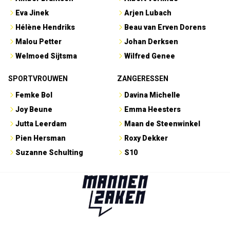
Eva Jinek
Arjen Lubach
Hélène Hendriks
Beau van Erven Dorens
Malou Petter
Johan Derksen
Welmoed Sijtsma
Wilfred Genee
SPORTVROUWEN
ZANGERESSEN
Femke Bol
Davina Michelle
Joy Beune
Emma Heesters
Jutta Leerdam
Maan de Steenwinkel
Pien Hersman
Roxy Dekker
Suzanne Schulting
S10