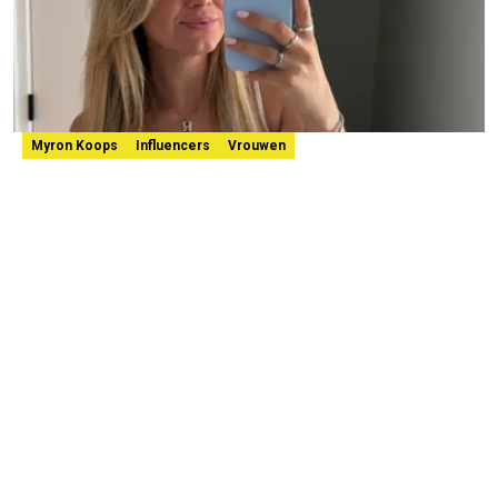
Myron Koops
Influencers
Vrouwen