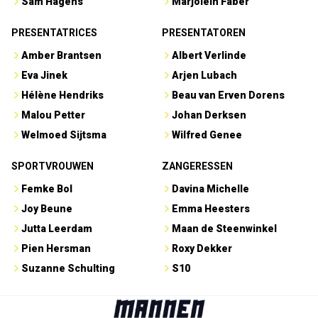
Sam Hagens
Marjolein Faber
PRESENTATRICES
PRESENTATOREN
Amber Brantsen
Albert Verlinde
Eva Jinek
Arjen Lubach
Hélène Hendriks
Beau van Erven Dorens
Malou Petter
Johan Derksen
Welmoed Sijtsma
Wilfred Genee
SPORTVROUWEN
ZANGERESSEN
Femke Bol
Davina Michelle
Joy Beune
Emma Heesters
Jutta Leerdam
Maan de Steenwinkel
Pien Hersman
Roxy Dekker
Suzanne Schulting
S10