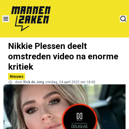
Nikkie Plessen deelt
omstreden video na enorme
kritiek
Nieuws
door
Rick de Jong
zondag, 24 april 2022 om 18:00