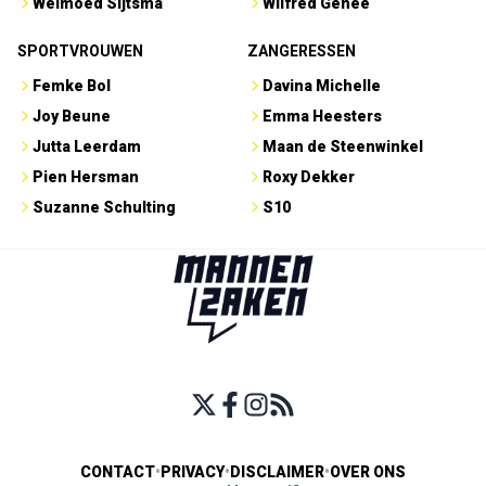
Welmoed Sijtsma
Wilfred Genee
SPORTVROUWEN
ZANGERESSEN
Femke Bol
Davina Michelle
Joy Beune
Emma Heesters
Jutta Leerdam
Maan de Steenwinkel
Pien Hersman
Roxy Dekker
Suzanne Schulting
S10
CONTACT
•
PRIVACY
•
DISCLAIMER
•
OVER ONS