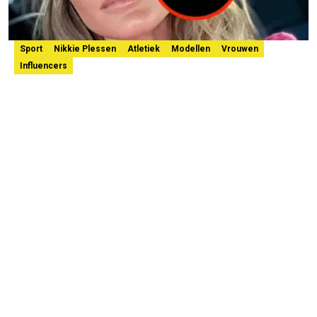
Sport
Nikkie Plessen
Atletiek
Modellen
Vrouwen
Influencers