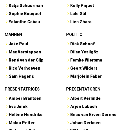
Katja Schuurman
Kelly Piquet
Sophie Bouquet
Lale Gül
Yolanthe Cabau
Lies Zhara
MANNEN
POLITICI
Jake Paul
Dick Schoof
Max Verstappen
Dilan Yesilgöz
René van der Gijp
Femke Wiersma
Rico Verhoeven
Geert Wilders
Sam Hagens
Marjolein Faber
PRESENTATRICES
PRESENTATOREN
Amber Brantsen
Albert Verlinde
Eva Jinek
Arjen Lubach
Hélène Hendriks
Beau van Erven Dorens
Malou Petter
Johan Derksen