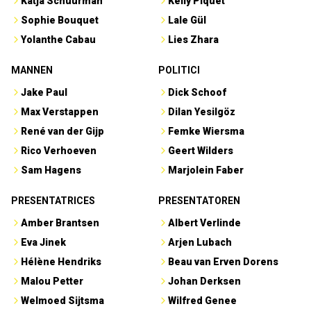
Katja Schuurman
Kelly Piquet
Sophie Bouquet
Lale Gül
Yolanthe Cabau
Lies Zhara
MANNEN
POLITICI
Jake Paul
Dick Schoof
Max Verstappen
Dilan Yesilgöz
René van der Gijp
Femke Wiersma
Rico Verhoeven
Geert Wilders
Sam Hagens
Marjolein Faber
PRESENTATRICES
PRESENTATOREN
Amber Brantsen
Albert Verlinde
Eva Jinek
Arjen Lubach
Hélène Hendriks
Beau van Erven Dorens
Malou Petter
Johan Derksen
Welmoed Sijtsma
Wilfred Genee