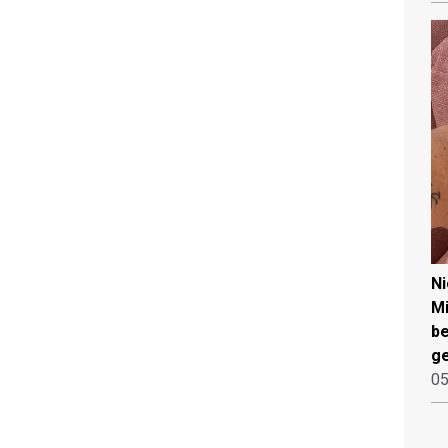
N
Mi
be
ge
05