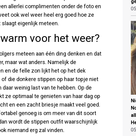
ge
een allerlei complimenten onder de foto en
05
 weet ook wel weer heel erg goed hoe ze
 slaagt eigenlijk meteen.
e warm voor het weer?
volgers meteen aan één ding denken en dat
er, maar wat anders. Namelijk de
n de felle zon lijkt het op het dek
f of die donkere stippen op haar topje niet
n daar weinig last van te hebben. Op de
jkt ze optimaal te genieten van haar dag op
N
ucht en een zacht briesje maakt veel goed.
No
ortabel genoeg is om meer van dit soort
al
 dan wordt de stippen outfit waarschijnlijk
He
ok niemand erg zal vinden.
05