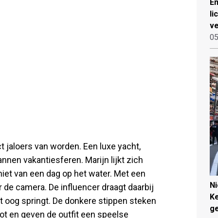
Em
li
ve
05
t jaloers van worden. Een luxe yacht,
nnen vakantiesferen. Marijn lijkt zich
niet van een dag op het water. Met een
N
 de camera. De influencer draagt daarbij
Ke
et oog springt. De donkere stippen steken
g
ot en geven de outfit een speelse