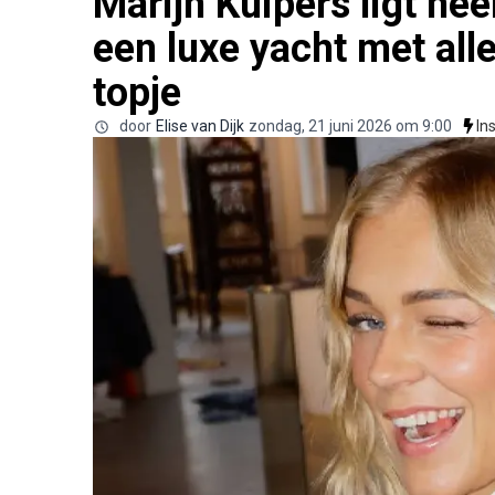
Marijn Kuipers ligt hee
een luxe yacht met all
topje
door
Elise van Dijk
zondag, 21 juni 2026 om 9:00
In