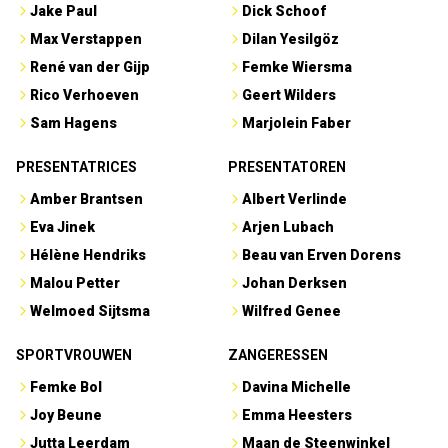
Jake Paul
Dick Schoof
Max Verstappen
Dilan Yesilgöz
René van der Gijp
Femke Wiersma
Rico Verhoeven
Geert Wilders
Sam Hagens
Marjolein Faber
PRESENTATRICES
PRESENTATOREN
Amber Brantsen
Albert Verlinde
Eva Jinek
Arjen Lubach
Hélène Hendriks
Beau van Erven Dorens
Malou Petter
Johan Derksen
Welmoed Sijtsma
Wilfred Genee
SPORTVROUWEN
ZANGERESSEN
Femke Bol
Davina Michelle
Joy Beune
Emma Heesters
Jutta Leerdam
Maan de Steenwinkel