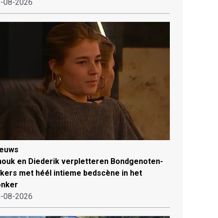
-08-2026
ieuws
ouk en Diederik verpletteren Bondgenoten-
jkers met héél intieme bedscène in het
onker
-08-2026