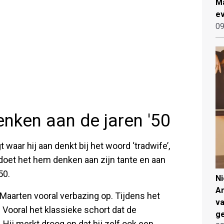
Ma
ev
09
nken aan de jaren '50
aar hij aan denkt bij het woord ‘tradwife’,
 doet het hem denken aan zijn tante en aan
50.
N
An
 Maarten vooral verbazing op. Tijdens het
va
. Vooral het klassieke schort dat de
ge
 Hij merkt droog op dat hij zelf ook een