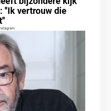
eft bijzondere kijk
 "Ik vertrouw die
t"
Instagram