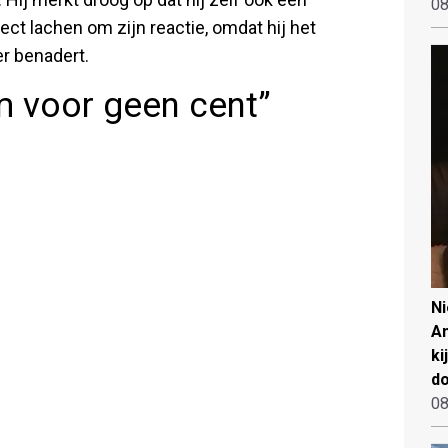
08
ct lachen om zijn reactie, omdat hij het
r benadert.
m voor geen cent”
N
An
ki
d
08