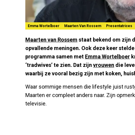
Emma Wortelboer
Maarten Van Rossem
Presentatrices
Maarten van Rossem
staat bekend om zijn 
opvallende meningen. Ook deze keer stelde hi
programma samen met
Emma Wortelboer
k
‘tradwives’ te zien. Dat zijn
vrouwen
die leve
waarbij ze vooral bezig zijn met koken, hui
Waar sommige mensen die lifestyle juist rust
Maarten er compleet anders naar. Zijn opmerk
televisie.