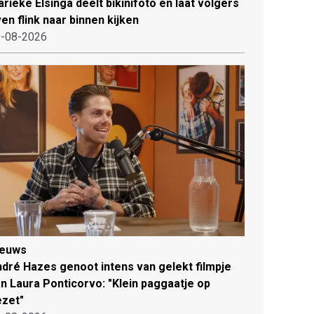
rieke Elsinga deelt bikinifoto en laat volgers
en flink naar binnen kijken
-08-2026
ieuws
dré Hazes genoot intens van gelekt filmpje
n Laura Ponticorvo: "Klein paggaatje op
zet"