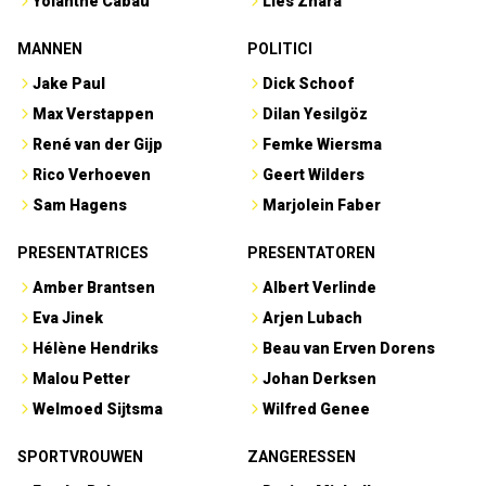
Yolanthe Cabau
Lies Zhara
MANNEN
POLITICI
Jake Paul
Dick Schoof
Max Verstappen
Dilan Yesilgöz
René van der Gijp
Femke Wiersma
Rico Verhoeven
Geert Wilders
Sam Hagens
Marjolein Faber
PRESENTATRICES
PRESENTATOREN
Amber Brantsen
Albert Verlinde
Eva Jinek
Arjen Lubach
Hélène Hendriks
Beau van Erven Dorens
Malou Petter
Johan Derksen
Welmoed Sijtsma
Wilfred Genee
SPORTVROUWEN
ZANGERESSEN