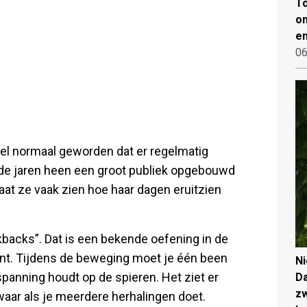
To
on
en
06
eel normaal geworden dat er regelmatig
r de jaren heen een groot publiek opgebouwd
laat ze vaak zien hoe haar dagen eruitzien
backs”. Dat is een bekende oefening in de
aint. Tijdens de beweging moet je één been
N
panning houdt op de spieren. Het ziet er
Da
zw
waar als je meerdere herhalingen doet.