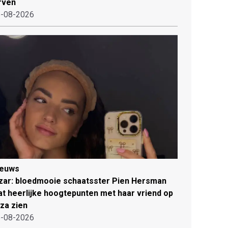
rven
-08-2026
ieuws
zar: bloedmooie schaatsster Pien Hersman
at heerlijke hoogtepunten met haar vriend op
iza zien
-08-2026