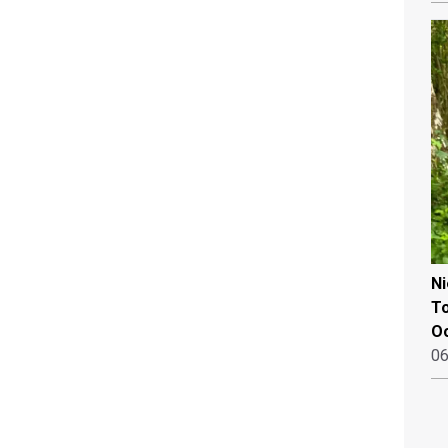
N
To
Oo
06