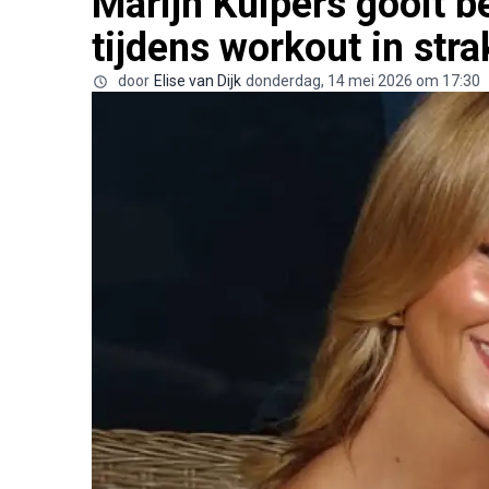
Marijn Kuipers gooit b
tijdens workout in stra
door
Elise van Dijk
donderdag, 14 mei 2026 om 17:30