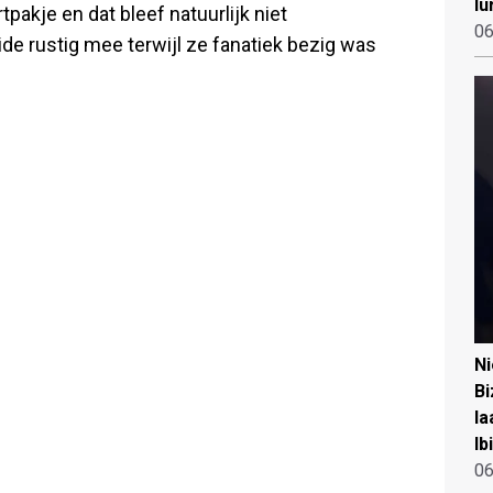
lu
tpakje en dat bleef natuurlijk niet
06
de rustig mee terwijl ze fanatiek bezig was
N
Bi
la
Ib
06