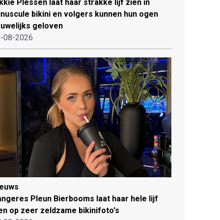
kkie Plessen laat haar strakke lijf zien in
nuscule bikini en volgers kunnen hun ogen
uwelijks geloven
-08-2026
ieuws
ngeres Pleun Bierbooms laat haar hele lijf
en op zeer zeldzame bikinifoto's