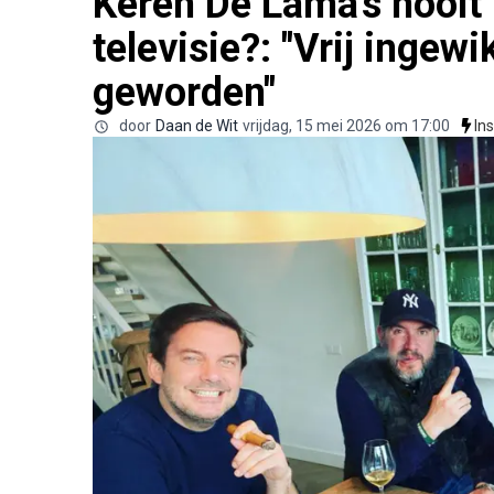
Keren De Lama's nooit
televisie?: "Vrij ingew
geworden"
door
Daan de Wit
vrijdag, 15 mei 2026 om 17:00
In