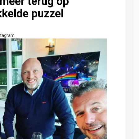
 meer terug op
ikkelde puzzel
stagram