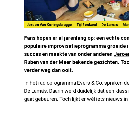
Jeroen Van Koningsbrugge
Tijl Beckand
De Lama's
Ma
Fans hopen er al jarenlang op: een echte co
populaire improvisatieprogramma groeide in 
succes en maakte van onder anderen
Jeroe
Ruben van der Meer bekende gezichten. Toch
verder weg dan ooit.
In het radioprogramma Evers & Co. spraken d
De Lama’s. Daarin werd duidelijk dat een klas
gaat gebeuren. Toch lijkt er wél iets nieuws i