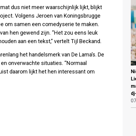
t dus niet meer waarschijnlijk lijkt, blijkt
roject. Volgens Jeroen van Koningsbrugge
dee om samen een comedyserie te maken.
 van hen gewend zijn. “Het zou eens leuk
uden aan een tekst,” vertelt Tijl Beckand.
 jarenlang het handelsmerk van De Lama’s. De
it en onverwachte situaties. “Normaal
. Juist daarom lijkt het hen interessant om
N
Li
ma
dj
07