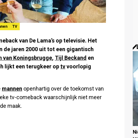
nnen
TV
meback van De Lama’s op televisie. Het
de jaren 2000 uit tot een gigantisch
n van Koningsbrugge
,
Tijl Beckand
en
 lijkt een terugkeer op
tv
voorlopig
e
mannen
openhartig over de toekomst van
sieke tv-comeback waarschijnlijk niet meer
n de maak.
N