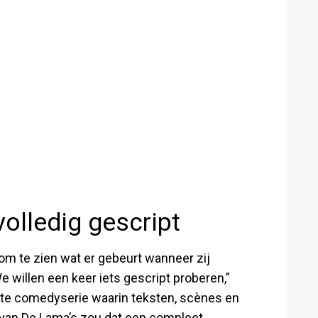
volledig gescript
om te zien wat er gebeurt wanneer zij
 willen een keer iets gescript proberen,”
hte comedyserie waarin teksten, scènes en
n van De Lama’s zou dat een compleet