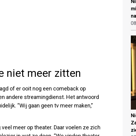
Ni
mi
na
08
e niet meer zitten
aagd of er ooit nog een comeback op
 een andere streamingdienst. Het antwoord
delijk. “Wij gaan geen tv meer maken,”
N
Za
veel meer op theater. Daar voelen ze zich
zi
plezier in wat ze doen. “We vinden theater