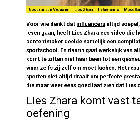
Nederlandse Vrouwen
Lies Zhara
Influencers
Modelle
Voor wie denkt dat
influencers
altijd soepel
leven gaan, heeft
Lies Zhara
een video die h
contentmaker deelde namelijk een compila
sportschool. En daarin gaat werkelijk van a
komt te zitten met haar been tot een gesn
waar zelfs zij zelf om moet lachen. Het resul
sporten niet altijd draait om perfecte prest
die maar weer eens goed laat zien dat Lies 
Lies Zhara komt vast te
oefening