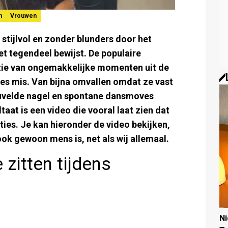
n
Vrouwen
, stijlvol en zonder blunders door het
et tegendeel bewijst. De populaire
tie van ongemakkelijke momenten uit de
lles mis. Van bijna omvallen omdat ze vast
euvelde nagel en spontane dansmoves
taat is een video die vooral laat zien dat
aties. Je kan hieronder de video bekijken,
ook gewoon mens is, net als wij allemaal.
 zitten tijdens
N