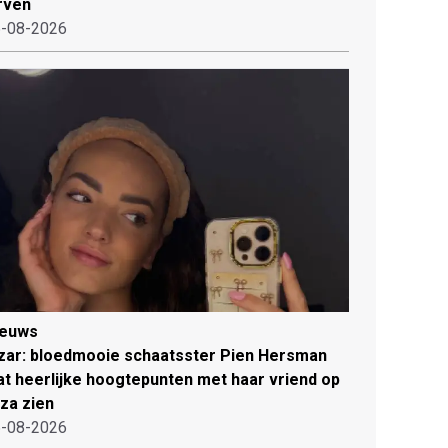
rven
-08-2026
ieuws
zar: bloedmooie schaatsster Pien Hersman
at heerlijke hoogtepunten met haar vriend op
iza zien
-08-2026