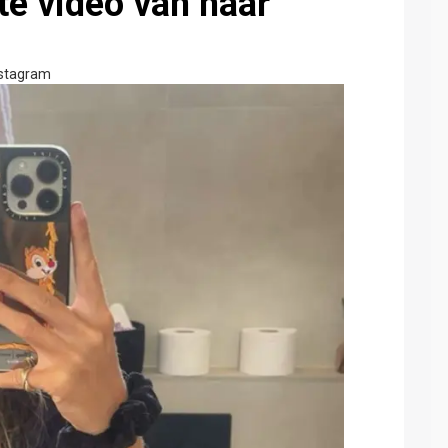
te video van haar
nstagram