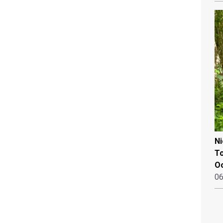
N
To
Oo
06