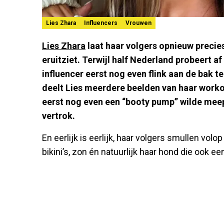
Lies Zhara
Influencers
Vrouwen
Lies Zhara
laat haar volgers opnieuw precie
eruitziet. Terwijl half Nederland probeert a
influencer eerst nog even flink aan de bak t
deelt Lies meerdere beelden van haar workou
eerst nog even een “booty pump” wilde meep
vertrok.
En eerlijk is eerlijk, haar volgers smullen vo
bikini’s, zon én natuurlijk haar hond die ook ee