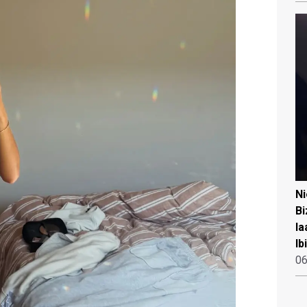
N
Bi
la
Ib
06