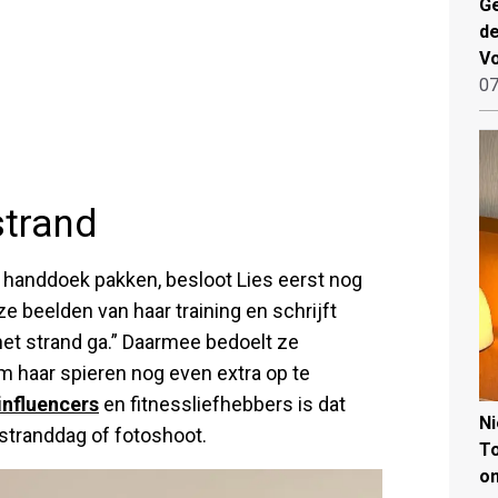
Ge
de
V
07
strand
handdoek pakken, besloot Lies eerst nog
e beelden van haar training en schrijft
het strand ga.” Daarmee bedoelt ze
om haar spieren nog even extra op te
influencers
en fitnessliefhebbers is dat
N
stranddag of fotoshoot.
To
on