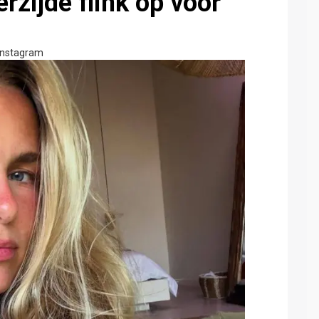
rzijde flink op vóór
instagram