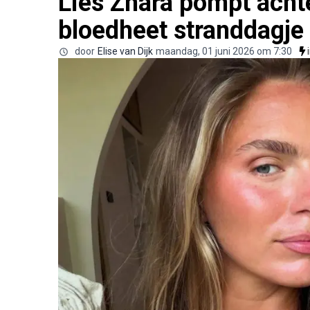
Lies Zhara pompt achte
bloedheet stranddagje
door
Elise van Dijk
maandag, 01 juni 2026 om 7:30