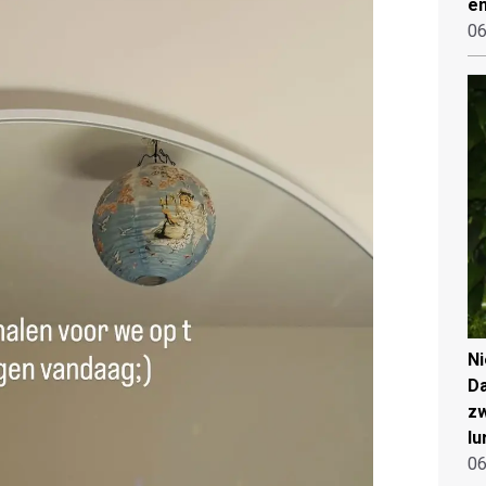
en
06
N
Da
zw
lu
06