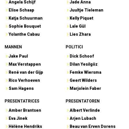
Angela Schijf
Jade Anna
Elise Schaap
Juultje Tieleman
Katja Schuurman
Kelly Piquet
Sophie Bouquet
Lale Gül
Yolanthe Cabau
Lies Zhara
MANNEN
POLITICI
Jake Paul
Dick Schoof
Max Verstappen
Dilan Yesilgöz
René van der Gijp
Femke Wiersma
Rico Verhoeven
Geert Wilders
Sam Hagens
Marjolein Faber
PRESENTATRICES
PRESENTATOREN
Amber Brantsen
Albert Verlinde
Eva Jinek
Arjen Lubach
Hélène Hendriks
Beau van Erven Dorens