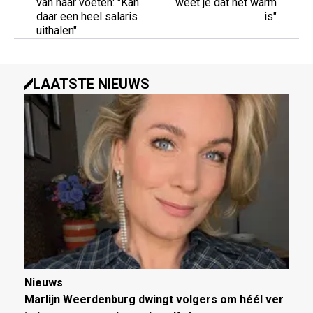
van haar voeten: "Kan
weet je dat het warm
daar een heel salaris
is"
uithalen"
LAATSTE NIEUWS
Nieuws
Marlijn Weerdenburg dwingt volgers om héél ver