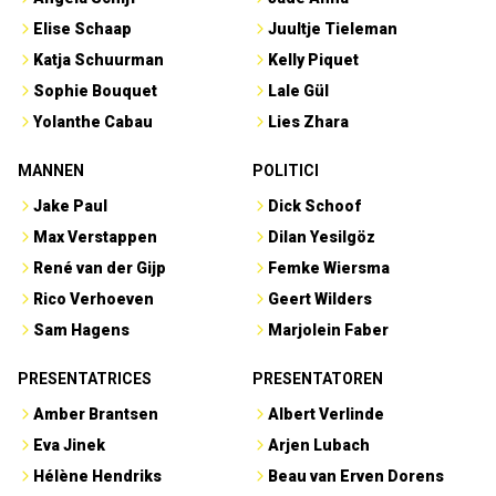
Elise Schaap
Juultje Tieleman
Katja Schuurman
Kelly Piquet
Sophie Bouquet
Lale Gül
Yolanthe Cabau
Lies Zhara
MANNEN
POLITICI
Jake Paul
Dick Schoof
Max Verstappen
Dilan Yesilgöz
René van der Gijp
Femke Wiersma
Rico Verhoeven
Geert Wilders
Sam Hagens
Marjolein Faber
PRESENTATRICES
PRESENTATOREN
Amber Brantsen
Albert Verlinde
Eva Jinek
Arjen Lubach
Hélène Hendriks
Beau van Erven Dorens