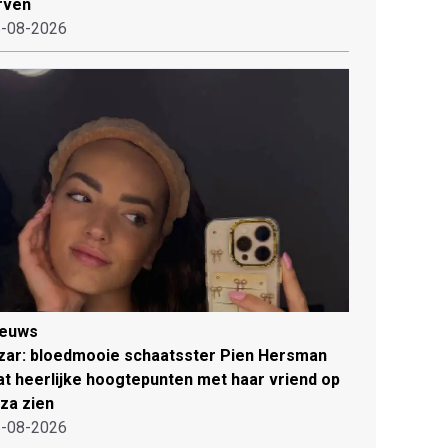
rven
-08-2026
ieuws
zar: bloedmooie schaatsster Pien Hersman
at heerlijke hoogtepunten met haar vriend op
iza zien
-08-2026