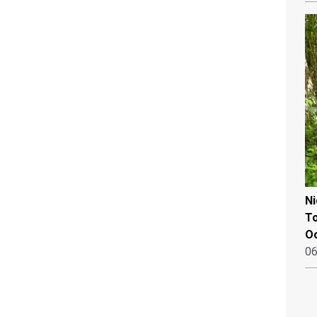
N
To
Oo
06