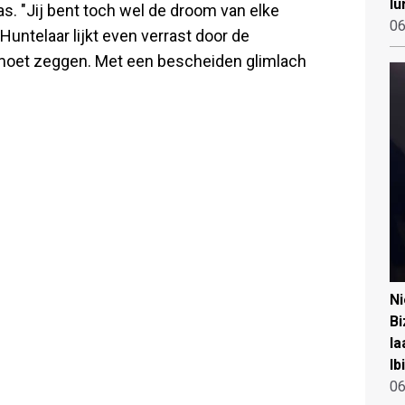
lu
s. "Jij bent toch wel de droom van elke
06
 Huntelaar lijkt even verrast door de
 moet zeggen. Met een bescheiden glimlach
N
Bi
la
Ib
06