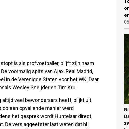
To
on
en
06
opt is als profvoetballer, blijft zijn naam
De voormalig spits van Ajax, Real Madrid,
l in de Verenigde Staten voor het WK. Daar
onals Wesley Sneijder en Tim Krul.
 altijd veel bewonderaars heeft, blijkt uit
ts op een opvallende manier werd
N
dens het gesprek wordt Huntelaar direct
Da
zw
 De verslaggeefster laat weten dat hij