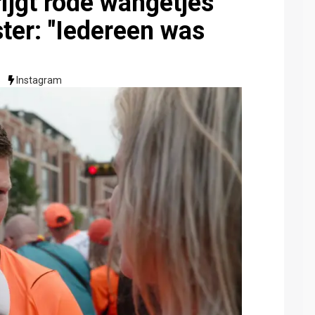
ijgt rode wangetjes
ter: "Iedereen was
5
Instagram