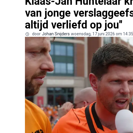
Klaas-Jan Huntelaar kr
van jonge verslaggeefs
altijd verliefd op jou"
door
Johan Snijders
woensdag, 17 juni 2026 om 14:3