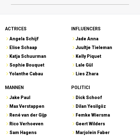
ACTRICES
INFLUENCERS
Angela Schijf
Jade Anna
Elise Schaap
Juultje Tieleman
Katja Schuurman
Kelly Piquet
Sophie Bouquet
Lale Gül
Yolanthe Cabau
Lies Zhara
MANNEN
POLITICI
Jake Paul
Dick Schoof
Max Verstappen
Dilan Yesilgöz
René van der Gijp
Femke Wiersma
Rico Verhoeven
Geert Wilders
Sam Hagens
Marjolein Faber