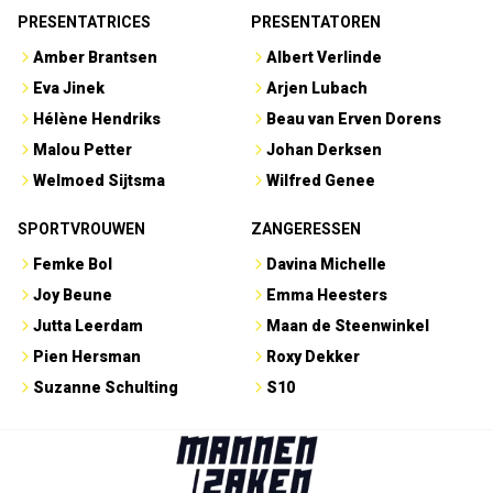
PRESENTATRICES
PRESENTATOREN
Amber Brantsen
Albert Verlinde
Eva Jinek
Arjen Lubach
Hélène Hendriks
Beau van Erven Dorens
Malou Petter
Johan Derksen
Welmoed Sijtsma
Wilfred Genee
SPORTVROUWEN
ZANGERESSEN
Femke Bol
Davina Michelle
Joy Beune
Emma Heesters
Jutta Leerdam
Maan de Steenwinkel
Pien Hersman
Roxy Dekker
Suzanne Schulting
S10