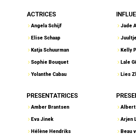
ACTRICES
INFLU
Angela Schijf
Jade 
Elise Schaap
Juultj
Katja Schuurman
Kelly 
Sophie Bouquet
Lale G
Yolanthe Cabau
Lies Z
PRESENTATRICES
PRESE
Amber Brantsen
Albert
Eva Jinek
Arjen 
Hélène Hendriks
Beau v