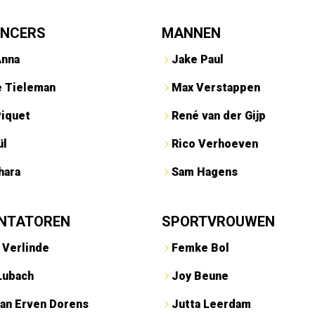
ENCERS
MANNEN
Anna
Jake Paul
e Tieleman
Max Verstappen
Piquet
René van der Gijp
ül
Rico Verhoeven
hara
Sam Hagens
NTATOREN
SPORTVROUWEN
 Verlinde
Femke Bol
Lubach
Joy Beune
an Erven Dorens
Jutta Leerdam