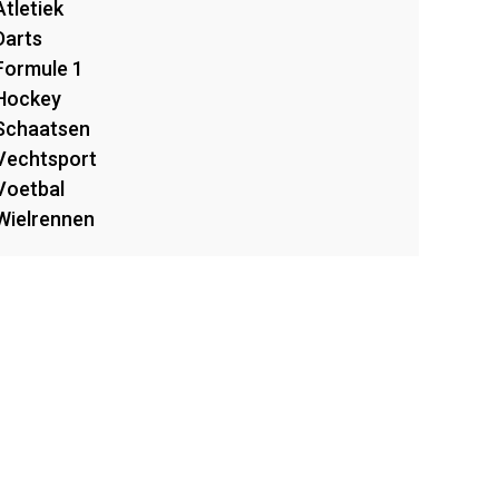
Atletiek
Darts
Formule 1
Hockey
Schaatsen
Vechtsport
Voetbal
Wielrennen