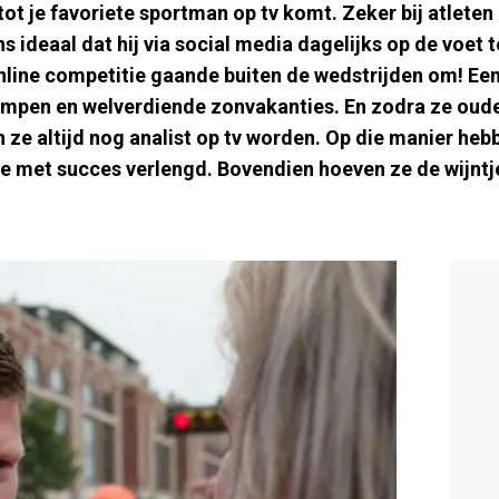
ot je favoriete sportman op tv komt. Zeker bij atleten
ans ideaal dat hij via social media dagelijks op de voet
nline competitie gaande buiten de wedstrijden om! Een
skampen en welverdiende zonvakanties. En zodra ze ouder
n ze altijd nog analist op tv worden. Op die manier h
re met succes verlengd. Bovendien hoeven ze de wijntje