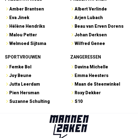
Amber Brantsen
Albert Verlinde
Eva Jinek
Arjen Lubach
Hélène Hendriks
Beau van Erven Dorens
Malou Petter
Johan Derksen
Welmoed Sijtsma
Wilfred Genee
SPORTVROUWEN
ZANGERESSEN
Femke Bol
Davina Michelle
Joy Beune
Emma Heesters
Jutta Leerdam
Maan de Steenwinkel
Pien Hersman
Roxy Dekker
Suzanne Schulting
S10