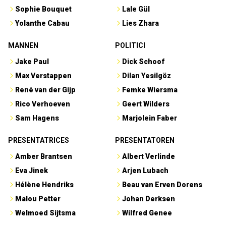
Max Verstappen
Dilan Yesilgöz
René van der Gijp
Femke Wiersma
Rico Verhoeven
Geert Wilders
Sam Hagens
Marjolein Faber
PRESENTATRICES
PRESENTATOREN
Amber Brantsen
Albert Verlinde
Eva Jinek
Arjen Lubach
Hélène Hendriks
Beau van Erven Dorens
Malou Petter
Johan Derksen
Welmoed Sijtsma
Wilfred Genee
SPORTVROUWEN
ZANGERESSEN
Femke Bol
Davina Michelle
Joy Beune
Emma Heesters
Jutta Leerdam
Maan de Steenwinkel
Pien Hersman
Roxy Dekker