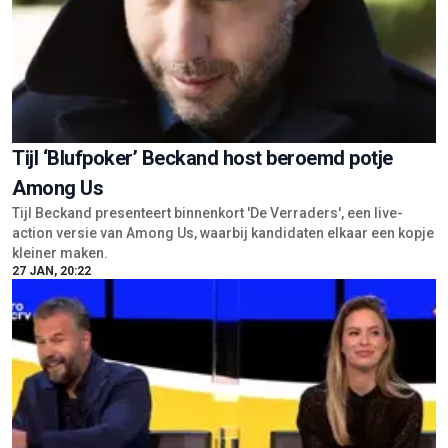
Tijl ‘Blufpoker’ Beckand host beroemd potje
Among Us
Tijl Beckand presenteert binnenkort 'De Verraders', een live-
action versie van Among Us, waarbij kandidaten elkaar een kopje
kleiner maken.
27 JAN, 20:22
Melissa Drost is de slimste flirt