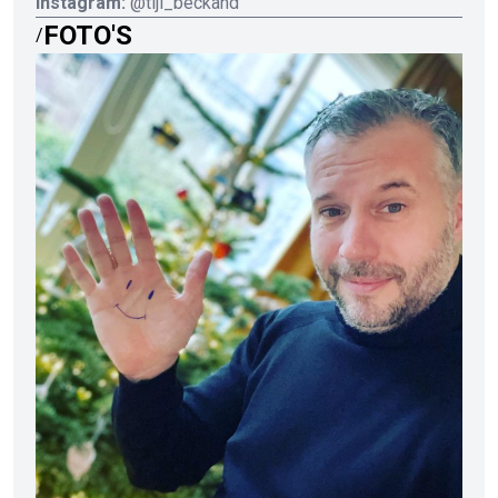
Instagram:
@tijl_beckand
FOTO'S
/