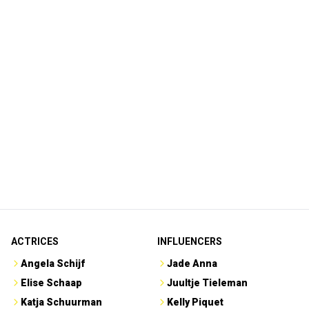
ACTRICES
INFLUENCERS
Angela Schijf
Jade Anna
Elise Schaap
Juultje Tieleman
Katja Schuurman
Kelly Piquet
Sophie Bouquet
Lale Gül
Yolanthe Cabau
Lies Zhara
MANNEN
POLITICI
Jake Paul
Dick Schoof