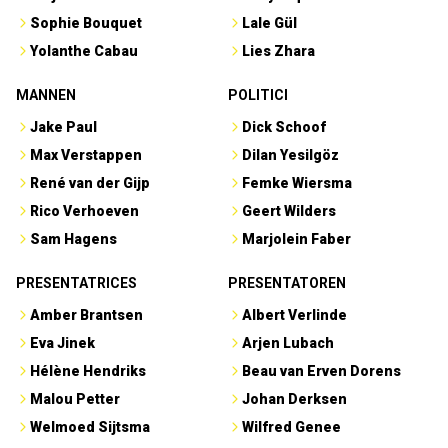
Sophie Bouquet
Lale Gül
Yolanthe Cabau
Lies Zhara
MANNEN
POLITICI
Jake Paul
Dick Schoof
Max Verstappen
Dilan Yesilgöz
René van der Gijp
Femke Wiersma
Rico Verhoeven
Geert Wilders
Sam Hagens
Marjolein Faber
PRESENTATRICES
PRESENTATOREN
Amber Brantsen
Albert Verlinde
Eva Jinek
Arjen Lubach
Hélène Hendriks
Beau van Erven Dorens
Malou Petter
Johan Derksen
Welmoed Sijtsma
Wilfred Genee