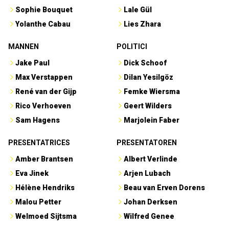
Sophie Bouquet
Lale Gül
Yolanthe Cabau
Lies Zhara
MANNEN
POLITICI
Jake Paul
Dick Schoof
Max Verstappen
Dilan Yesilgöz
René van der Gijp
Femke Wiersma
Rico Verhoeven
Geert Wilders
Sam Hagens
Marjolein Faber
PRESENTATRICES
PRESENTATOREN
Amber Brantsen
Albert Verlinde
Eva Jinek
Arjen Lubach
Hélène Hendriks
Beau van Erven Dorens
Malou Petter
Johan Derksen
Welmoed Sijtsma
Wilfred Genee