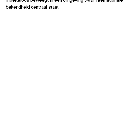
moeiteloos beweegt in een omgeving waar internationale
bekendheid centraal staat.