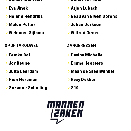
Amber Brantsen
Albert Verlinde
Eva Jinek
Arjen Lubach
Hélène Hendriks
Beau van Erven Dorens
Malou Petter
Johan Derksen
Welmoed Sijtsma
Wilfred Genee
SPORTVROUWEN
ZANGERESSEN
Femke Bol
Davina Michelle
Joy Beune
Emma Heesters
Jutta Leerdam
Maan de Steenwinkel
Pien Hersman
Roxy Dekker
Suzanne Schulting
S10