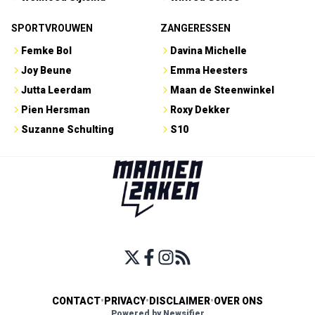
SPORTVROUWEN
ZANGERESSEN
Femke Bol
Davina Michelle
Joy Beune
Emma Heesters
Jutta Leerdam
Maan de Steenwinkel
Pien Hersman
Roxy Dekker
Suzanne Schulting
S10
CONTACT
•
PRIVACY
•
DISCLAIMER
•
OVER ONS
Powered by Newsifier