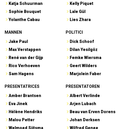
Katja Schuurman
Kelly Piquet
Sophie Bouquet
Lale Gül
Yolanthe Cabau
Lies Zhara
MANNEN
POLITICI
Jake Paul
Dick Schoof
Max Verstappen
Dilan Yesilgöz
René van der Gijp
Femke Wiersma
Rico Verhoeven
Geert Wilders
Sam Hagens
Marjolein Faber
PRESENTATRICES
PRESENTATOREN
Amber Brantsen
Albert Verlinde
Eva Jinek
Arjen Lubach
Hélène Hendriks
Beau van Erven Dorens
Malou Petter
Johan Derksen
Welmoed Sijtsma
Wilfred Genee