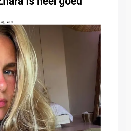
Zhara is héél goed
stagram