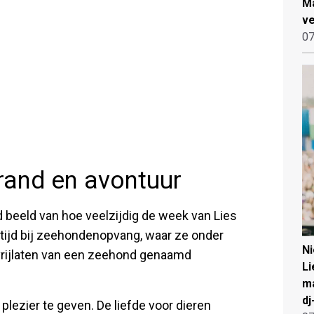
Ma
ve
07
trand en avontuur
ed beeld van hoe veelzijdig de week van Lies
r tijd bij zeehondenopvang, waar ze onder
N
 vrijlaten van een zeehond genaamd
Li
ma
dj
plezier te geven. De liefde voor dieren