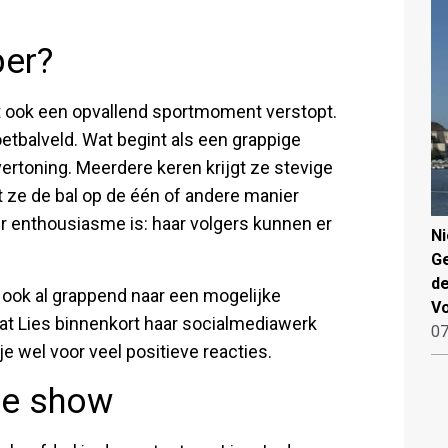
per?
it ook een opvallend sportmoment verstopt.
oetbalveld. Wat begint als een grappige
vertoning. Meerdere keren krijgt ze stevige
 ze de bal op de één of andere manier
ur enthousiasme is: haar volgers kunnen er
N
Ge
de
k ook al grappend naar een mogelijke
V
at Lies binnenkort haar socialmediawerk
07
pje wel voor veel positieve reacties.
de show