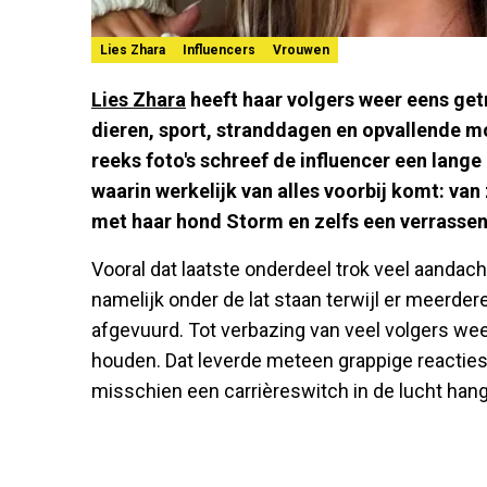
Lies Zhara
Influencers
Vrouwen
Lies Zhara
heeft haar volgers weer eens get
dieren, sport, stranddagen en opvallende mo
reeks foto's schreef de influencer een lange
waarin werkelijk van alles voorbij komt: v
met haar hond Storm en zelfs een verrassend
Vooral dat laatste onderdeel trok veel aandacht
namelijk onder de lat staan terwijl er meerde
afgevuurd. Tot verbazing van veel volgers weet
houden. Dat leverde meteen grappige reacties 
misschien een carrièreswitch in de lucht hang