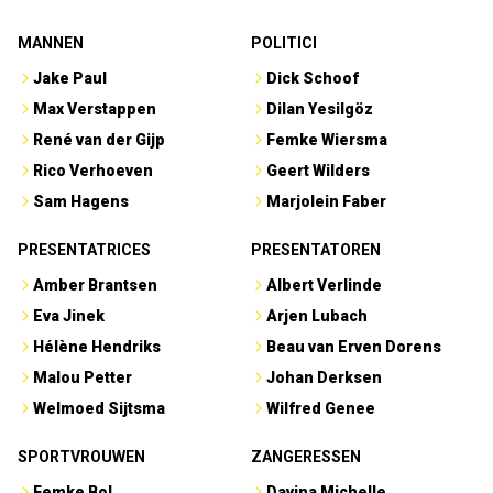
MANNEN
POLITICI
Jake Paul
Dick Schoof
Max Verstappen
Dilan Yesilgöz
René van der Gijp
Femke Wiersma
Rico Verhoeven
Geert Wilders
Sam Hagens
Marjolein Faber
PRESENTATRICES
PRESENTATOREN
Amber Brantsen
Albert Verlinde
Eva Jinek
Arjen Lubach
Hélène Hendriks
Beau van Erven Dorens
Malou Petter
Johan Derksen
Welmoed Sijtsma
Wilfred Genee
SPORTVROUWEN
ZANGERESSEN
Femke Bol
Davina Michelle