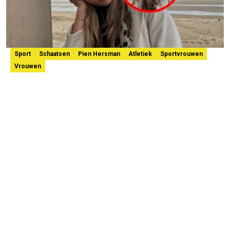
Sport
Schaatsen
Pien Hersman
Atletiek
Sportvrouwen
Vrouwen