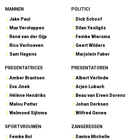
MANNEN
POLITICI
Jake Paul
Dick Schoof
Max Verstappen
Dilan Yesilgöz
René van der Gijp
Femke Wiersma
Rico Verhoeven
Geert Wilders
Sam Hagens
Marjolein Faber
PRESENTATRICES
PRESENTATOREN
Amber Brantsen
Albert Verlinde
Eva Jinek
Arjen Lubach
Hélène Hendriks
Beau van Erven Dorens
Malou Petter
Johan Derksen
Welmoed Sijtsma
Wilfred Genee
SPORTVROUWEN
ZANGERESSEN
Femke Bol
Davina Michelle