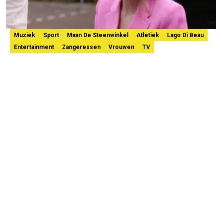
Muziek
Sport
Maan De Steenwinkel
Atletiek
Lago Di Beau
Entertainment
Zangeressen
Vrouwen
TV