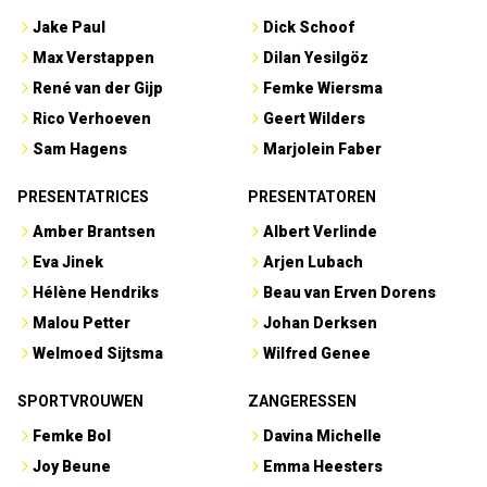
Jake Paul
Dick Schoof
Max Verstappen
Dilan Yesilgöz
René van der Gijp
Femke Wiersma
Rico Verhoeven
Geert Wilders
Sam Hagens
Marjolein Faber
PRESENTATRICES
PRESENTATOREN
Amber Brantsen
Albert Verlinde
Eva Jinek
Arjen Lubach
Hélène Hendriks
Beau van Erven Dorens
Malou Petter
Johan Derksen
Welmoed Sijtsma
Wilfred Genee
SPORTVROUWEN
ZANGERESSEN
Femke Bol
Davina Michelle
Joy Beune
Emma Heesters