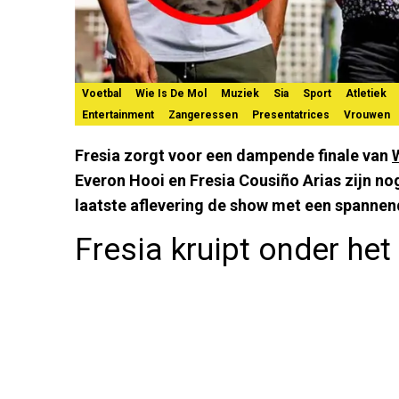
Voetbal
Wie Is De Mol
Muziek
Sia
Sport
Atletiek
Entertainment
Zangeressen
Presentatrices
Vrouwen
Fresia zorgt voor een dampende finale van
Everon Hooi en Fresia Cousiño Arias zijn nog
laatste aflevering de show met een spannen
Fresia kruipt onder he