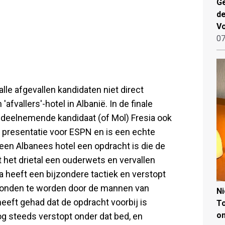
Ge
de
V
07
le afgevallen kandidaten niet direct
afvallers'-hotel in Albanië. In de finale
g deelnemende kandidaat (of Mol) Fresia ook
ar presentatie voor ESPN en is een echte
n een Albanees hotel een opdracht is die de
t het drietal een ouderwets en vervallen
 heeft een bijzondere tactiek en verstopt
evonden te worden door de mannen van
N
heeft gehad dat de opdracht voorbij is
To
on
nog steeds verstopt onder dat bed, en