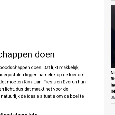
schappen doen
boodschappen doen. Dat lijkt makkelijk,
N
aserpistolen liggen namelijk op de loer om
Bi
tlet moeten Kim-Lian, Fresia en Everon hun
la
en licht, dus dat maakt het voor de
Ib
natuurlijk de ideale situatie om de boel te
06
M met stoere foto