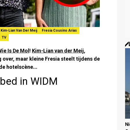
Kim-Lian Van Der Meij
Fresia Cousino Arias
TV
Wie Is De Mol
!
Kim-Lian van der Meij
,
 over, maar kleine Fresia steelt tijdens de
de hotelscène...
t bed in WIDM
N