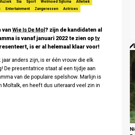
Muziek
Sia
Sport
Welmoed Sijtsma
Atletiek
s
Entertainment
Zangeressen
Actrices
n van
Wie Is De Mol
? zijn de kandidaten al
amma is vanaf januari 2022 te zien op
tv
resenteert, is er al helemaal klaar voor!
 jaar anders zijn, is er één vrouw die elk
De presentatrice staat al een tijdje aan
gramma van de populaire spelshow. Marlijn is
Moltalk, en heeft dus uiteraard veel zin in
N