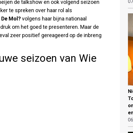
07
ijen de talkshow en ook volgend seizoen
ker te spreken over haar rol als
s De Mol?
volgens haar bijna nationaal
druk om het goed te presenteren. Maar de
geval zeer positief gereageerd op de inbreng
euwe seizoen van Wie
N
To
on
en
06