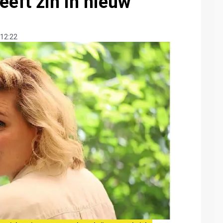
eft zin in nieuw
12:22