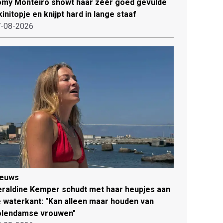
my Monteiro showt haar zéér goed gevulde
kinitopje en knijpt hard in lange staaf
-08-2026
ieuws
raldine Kemper schudt met haar heupjes aan
 waterkant: "Kan alleen maar houden van
olendamse vrouwen"