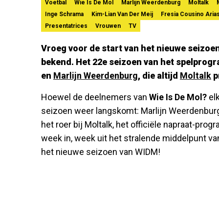
Voetbal
Wie Is De Mol
Marlijn Weerdenburg
Moltalk
Inge Schrama
Kim-Lian Van Der Meij
Fresia Cousino Aria
Presentatrices
Vrouwen
TV
Vroeg voor de start van het nieuwe seizoe
bekend. Het 22e seizoen van het spelprogr
en
Marlijn Weerdenburg
, die altijd
Moltalk
p
Hoewel de deelnemers van
Wie Is De Mol?
elk
seizoen weer langskomt: Marlijn Weerdenburg! 
het roer bij Moltalk, het officiële napraat-pro
week in, week uit het stralende middelpunt van 
het nieuwe seizoen van WIDM!