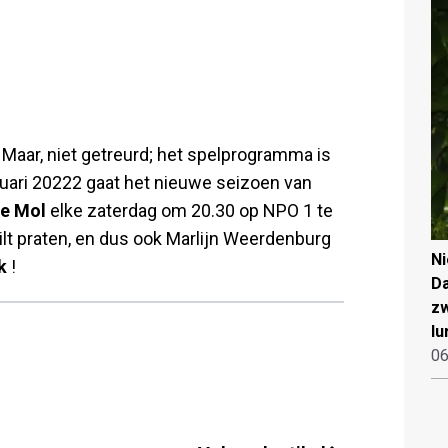
Maar, niet getreurd; het spelprogramma is
januari 20222 gaat het nieuwe seizoen van
De Mol
elke zaterdag om 20.30 op NPO 1 te
wilt praten, en dus ook Marlijn Weerdenburg
N
k
!
Da
zw
lu
06