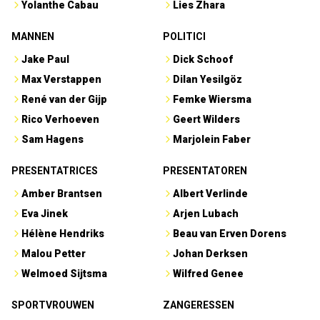
Yolanthe Cabau
Lies Zhara
MANNEN
POLITICI
Jake Paul
Dick Schoof
Max Verstappen
Dilan Yesilgöz
René van der Gijp
Femke Wiersma
Rico Verhoeven
Geert Wilders
Sam Hagens
Marjolein Faber
PRESENTATRICES
PRESENTATOREN
Amber Brantsen
Albert Verlinde
Eva Jinek
Arjen Lubach
Hélène Hendriks
Beau van Erven Dorens
Malou Petter
Johan Derksen
Welmoed Sijtsma
Wilfred Genee
SPORTVROUWEN
ZANGERESSEN