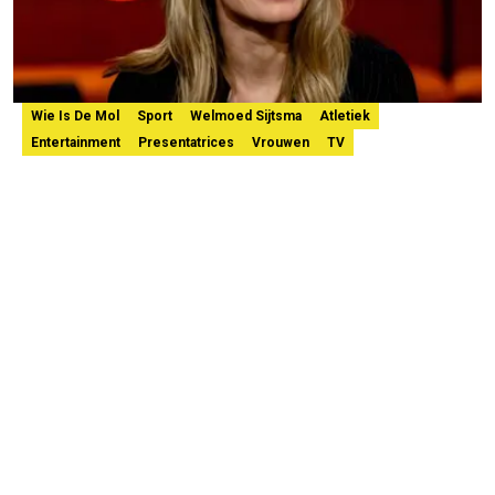
Wie Is De Mol
Sport
Welmoed Sijtsma
Atletiek
Entertainment
Presentatrices
Vrouwen
TV