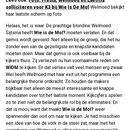
Lees ook:
Foto: Fresia, Welmoed en Laetitia
solliciteren voor K3 bij Wie Is De Mol
Welmoed bekijkt
haar laatste scherm op foto
Helaas, het is waar. De prachtige blondine Welmoed
Sijtsma heeft
Wie is de Mol?
moeten verlaten. En dat
gemis wordt gevoeld. Niet alleen bij de groep, die het nu
zonder een van de gezelligste en knapste kandidaten
moeten doen. Maar dat gemis is ook voelbaar bij de
kijkers thuis. Zij verliezen nu hun voornaamste reden om
WIDM
te kijken. En dat verlies valt veel mensen erg zwaar.
Wel heeft Welmoed met haar exit uit het programma een
belangrijke theorie ontkracht. Zo houden de makers
blijkbaar niet alleen de meest interessante en knappe
kandidaten over tot het laatste moment. Kijkcijfers spelen
zo te zien niet de belangrijkste rol bij de eliminaties. En
dat is mooi, want dat maakt
Wie is de Mol?
weer
spannender dan ooit om naar te kijken. Je had misschien
een idee van hoe de vork in de steel zat, maar met het