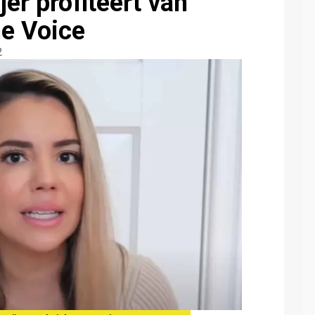
er profiteert van
he Voice
2