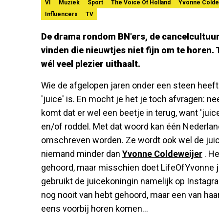
VI
Muziek
Sport
The Voice Of Holland
Yvonne Colde
Influencers
TV
De drama rondom BN'ers, de cancelcultuur 
vinden die nieuwtjes niet fijn om te horen.
wél veel plezier uithaalt.
Wie de afgelopen jaren onder een steen heeft 
'juice' is. En mocht je het je toch afvragen: n
komt dat er wel een beetje in terug, want 'juic
en/of roddel. Met dat woord kan één Nederlan
omschreven worden. Ze wordt ook wel de jui
niemand minder dan
Yvonne Coldeweijer
. He
gehoord, maar misschien doet LifeOfYvonne je
gebruikt de juicekoningin namelijk op Instagr
nog nooit van hebt gehoord, maar een van haar 
eens voorbij horen komen...