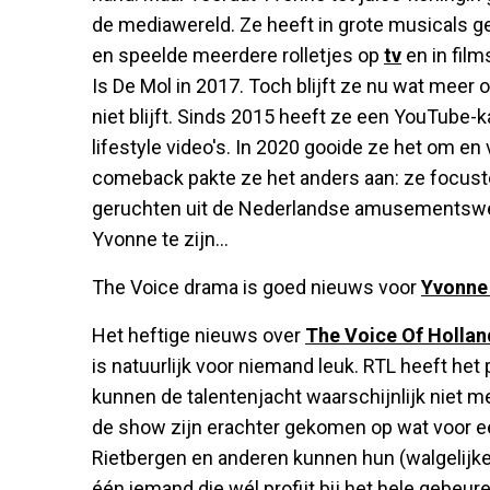
de mediawereld. Ze heeft in grote musicals g
en speelde meerdere rolletjes op
tv
en in fil
Is De Mol in 2017. Toch blijft ze nu wat meer 
niet blijft. Sinds 2015 heeft ze een YouTube-
lifestyle video's. In 2020 gooide ze het om en v
comeback pakte ze het anders aan: ze focuste
geruchten uit de Nederlandse amusementswer
Yvonne te zijn...
The Voice drama is goed nieuws voor
Yvonne
Het heftige nieuws over
The Voice Of Hollan
is natuurlijk voor niemand leuk. RTL heeft het
kunnen de talentenjacht waarschijnlijk niet 
de show zijn erachter gekomen op wat voor e
Rietbergen en anderen kunnen hun (walgelijke)
één iemand die wél profijt bij het hele gebeure