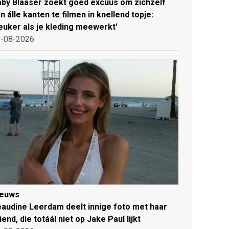
by Blaaser zoekt goed excuus om zichzelf
n álle kanten te filmen in knellend topje:
euker als je kleding meewerkt'
-08-2026
ieuws
audine Leerdam deelt innige foto met haar
iend, die totáál niet op Jake Paul lijkt