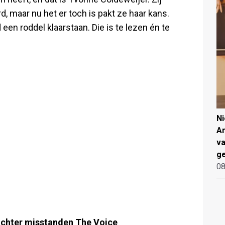
rd, maar nu het er toch is pakt ze haar kans.
 een roddel klaarstaan. Die is te lezen én te
N
An
va
ge
08
achter misstanden The Voice