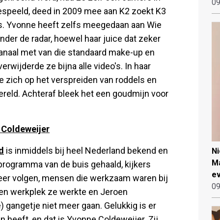
09
espeeld, deed in 2009 mee aan K2 zoekt K3
ms. Yvonne heeft zelfs meegedaan aan Wie
onder de radar, hoewel haar juice dat zeker
kanaal met van die standaard make-up en
erwijderde ze bijna alle video's. In haar
 zich op het verspreiden van roddels en
eld. Achteraf bleek het een goudmijn voor
 Coldeweijer
d
is inmiddels bij heel Nederland bekend en
N
Ma
 programma van de buis gehaald, kijkers
ev
meer volgen, mensen die werkzaam waren bij
09
en werkplek ze werkte en Jeroen
 gangetje niet meer gaan. Gelukkig is er
n heeft, en dat is Yvonne Coldeweijer. Zij