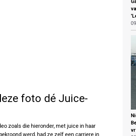
Ga
va
'L
09
eze foto dé Juice-
N
Be
eo zoals die hieronder, met juice in haar
vr
gekroond werd, had ze zelf een carriere in