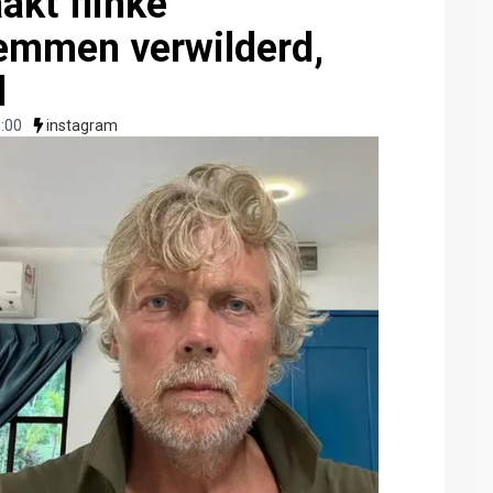
akt flinke
Hemmen verwilderd,
d
:00
instagram