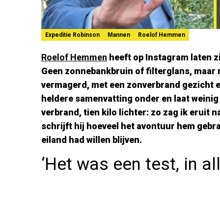
Expeditie Robinson
Mannen
Roelof Hemmen
Roelof Hemmen
heeft op Instagram laten z
Geen zonnebankbruin of filterglans, maar ra
vermagerd, met een zonverbrand gezicht en 
heldere samenvatting onder en laat weinig 
verbrand, tien kilo lichter: zo zag ik eruit
schrijft hij hoeveel het avontuur hem gebra
eiland had willen blijven.
‘Het was een test, in al