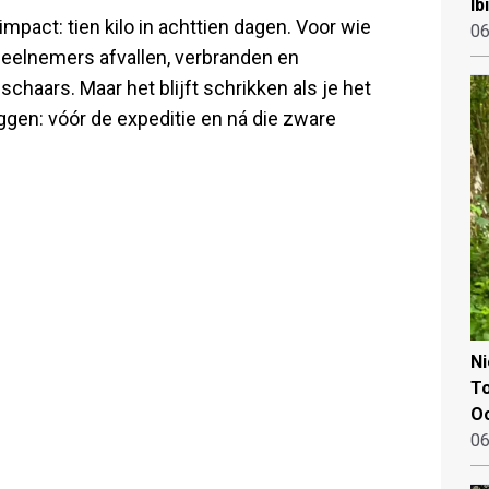
Ib
mpact: tien kilo in achttien dagen. Voor wie
06
deelnemers afvallen, verbranden en
chaars. Maar het blijft schrikken als je het
eggen: vóór de expeditie en ná die zware
N
To
Oo
06