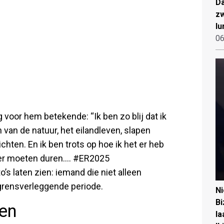
Da
zw
lu
06
g voor hem betekende: “Ik ben zo blij dat ik
 van de natuur, het eilandleven, slapen
ichten. En ik ben trots op hoe ik het er heb
ger moeten duren.... #ER2025
’s laten zien: iemand die niet alleen
 grensverleggende periode.
N
Bi
gen
la