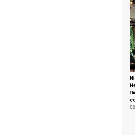
N
Hé
fl
ee
06