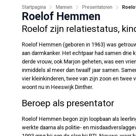
Startpagina
Mannen
Presentatoren
Roel
Roelof Hemmen
Roelof zijn relatiestatus, k
Roelof Hemmen (geboren in 1963) was getrouwd 
aan darmkanker. Het echtpaar had samen drie kin
derde vrouw, ook Marjon geheten, was een vrien
inmiddels al meer dan twaalf jaar samen. Same
vier klein­kinderen, twee van zijn zoon en twee 
woont nu in Heeswijk Dinther.
Beroep als presentator
Roelof Hemmen begon zijn loopbaan als leerlin
werkte daarna als politie- en misdaadverslaggever
1993 ging hij aan de slag bij RTL Nieuws, waar 