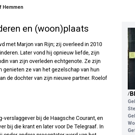
of Hemmen
inderen en (woon)plaats
met Marjon van Rijn; zij overleed in 2010
deren. Later vond hij opnieuw liefde, zijn
din van zijn overleden echtgenote. Ze zijn
n genieten ze van het gezelschap van hun
van de dochter van zijn nieuwe partner. Roelof
B
/
Ge
St
Ge
g-verslaggever bij de Haagsche Courant, en
Wo
 bij die krant en later voor De Telegraaf. In
Ge
hij onder andere presentator werd van het