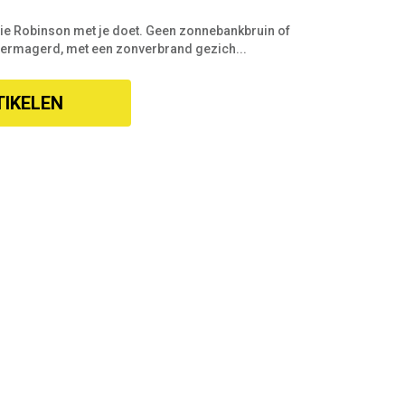
ie Robinson met je doet. Geen zonnebankbruin of
is vermagerd, met een zonverbrand gezich...
TIKELEN