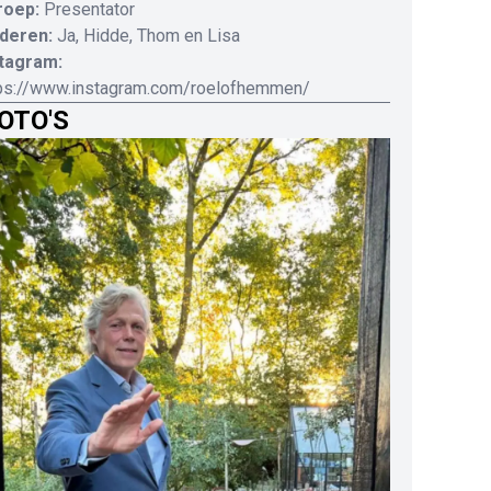
roep:
Presentator
deren:
Ja, Hidde, Thom en Lisa
stagram:
ps://www.instagram.com/roelofhemmen/
OTO'S