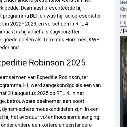
Be
bekleedde. Daarnaast presenteerde hij
Kin
t programma BLT, en was hij radiopresentator
In
htt
inek in 2022–2023, en verscheen in RTL 4-
F
/
aast is hij actief als dagvoorzitter,
voor goede doelen als Terre des Hommes, KWF,
ederland.
peditie Robinson 2025
eumseizoen van Expeditie Robinson, ter
programma. Hij werd aangekondigd als een van
naf 31 augustus 2025 op RTL 4. In het
ge, betrouwbare deelnemer, een soort
, dynamischere medekandidaten zijn. In een
at hij het avontuur vol enthousiasme aanging:
d onder andere een kortere en een langere