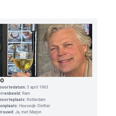
IO
boortedatum:
3 april 1963
errenbeeld:
Ram
boorteplaats:
Rotterdam
onplaats:
Heeswijk-Dinther
trouwd:
Ja, met Marjon