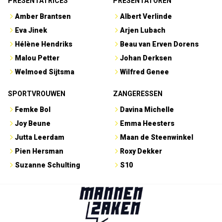
PRESENTATRICES
PRESENTATOREN
Amber Brantsen
Albert Verlinde
Eva Jinek
Arjen Lubach
Hélène Hendriks
Beau van Erven Dorens
Malou Petter
Johan Derksen
Welmoed Sijtsma
Wilfred Genee
SPORTVROUWEN
ZANGERESSEN
Femke Bol
Davina Michelle
Joy Beune
Emma Heesters
Jutta Leerdam
Maan de Steenwinkel
Pien Hersman
Roxy Dekker
Suzanne Schulting
S10