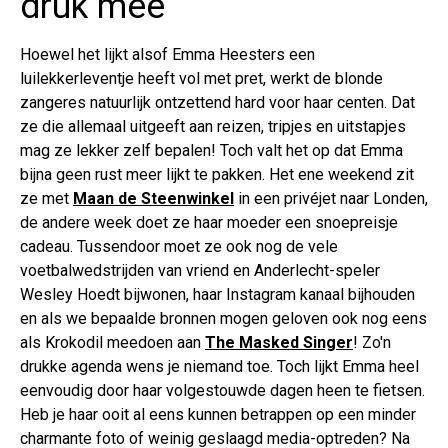
druk mee
Hoewel het lijkt alsof Emma Heesters een
luilekkerleventje heeft vol met pret, werkt de blonde
zangeres natuurlijk ontzettend hard voor haar centen. Dat
ze die allemaal uitgeeft aan reizen, tripjes en uitstapjes
mag ze lekker zelf bepalen! Toch valt het op dat Emma
bijna geen rust meer lijkt te pakken. Het ene weekend zit
ze met
Maan de Steenwinkel
in een privéjet naar Londen,
de andere week doet ze haar moeder een snoepreisje
cadeau. Tussendoor moet ze ook nog de vele
voetbalwedstrijden van vriend en Anderlecht-speler
Wesley Hoedt bijwonen, haar Instagram kanaal bijhouden
en als we bepaalde bronnen mogen geloven ook nog eens
als Krokodil meedoen aan
The Masked Singer
! Zo'n
drukke agenda wens je niemand toe. Toch lijkt Emma heel
eenvoudig door haar volgestouwde dagen heen te fietsen.
Heb je haar ooit al eens kunnen betrappen op een minder
charmante foto of weinig geslaagd media-optreden? Na