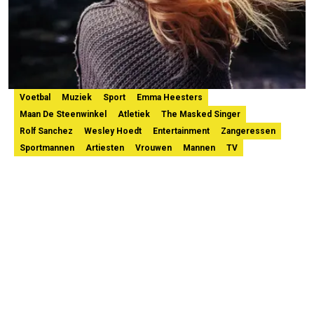
Voetbal
Muziek
Sport
Emma Heesters
Maan De Steenwinkel
Atletiek
The Masked Singer
Rolf Sanchez
Wesley Hoedt
Entertainment
Zangeressen
Sportmannen
Artiesten
Vrouwen
Mannen
TV