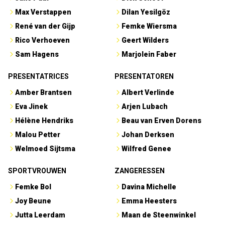
Max Verstappen
Dilan Yesilgöz
René van der Gijp
Femke Wiersma
Rico Verhoeven
Geert Wilders
Sam Hagens
Marjolein Faber
PRESENTATRICES
PRESENTATOREN
Amber Brantsen
Albert Verlinde
Eva Jinek
Arjen Lubach
Hélène Hendriks
Beau van Erven Dorens
Malou Petter
Johan Derksen
Welmoed Sijtsma
Wilfred Genee
SPORTVROUWEN
ZANGERESSEN
Femke Bol
Davina Michelle
Joy Beune
Emma Heesters
Jutta Leerdam
Maan de Steenwinkel