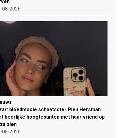
rven
-08-2026
ieuws
zar: bloedmooie schaatsster Pien Hersman
at heerlijke hoogtepunten met haar vriend op
iza zien
-08-2026