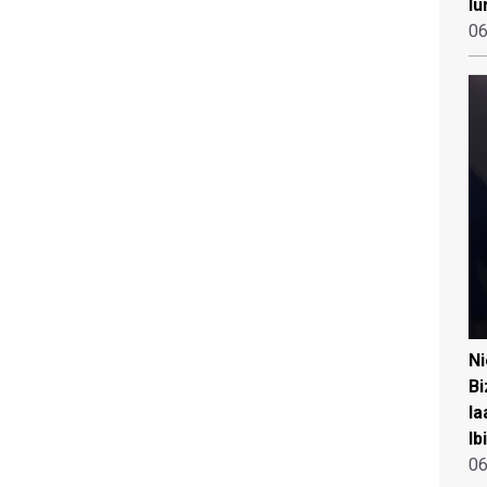
lu
06
N
Bi
la
Ib
06