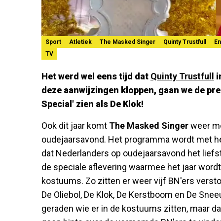
Sport
Atletiek
The Masked Singer
Quinty Trustfull
En
TV
Het werd wel eens tijd dat
Quinty Trustfull
i
deze aanwijzingen kloppen, gaan we de pres
Special' zien als De Klok!
Ook dit jaar komt
The Masked Singer
weer me
oudejaarsavond. Het programma wordt met het 
dat Nederlanders op oudejaarsavond het liefst
de speciale aflevering waarmee het jaar wor
kostuums. Zo zitten er weer vijf BN'ers verst
De Oliebol, De Klok, De Kerstboom en De Snee
geraden wie er in de kostuums zitten, maar dat 