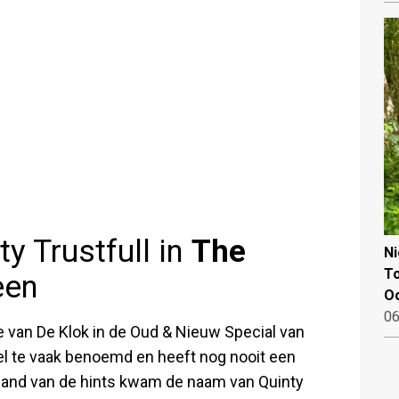
y Trustfull in
The
N
To
een
Oo
06
tje van De Klok in de Oud & Nieuw Special van
eel te vaak benoemd en heeft nog nooit een
hand van de hints kwam de naam van Quinty