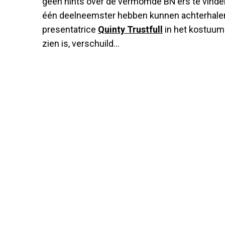
geen hints over de vermomde BN'ers te vinden
één deelneemster hebben kunnen achterhalen. 
presentatrice
Quinty Trustfull
in het kostuum 
zien is, verschuild...