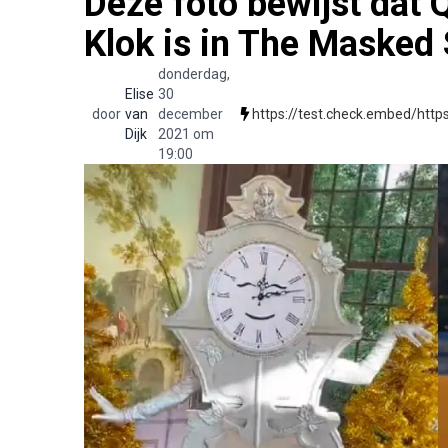
Deze foto bewijst dat Q
Klok is in The Masked 
donderdag,
Elise
30
door
van
december
https://test.check.embed/ht
Dijk
2021 om
19:00