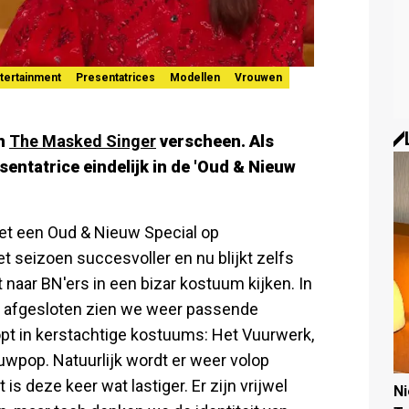
tertainment
Presentatrices
Modellen
Vrouwen
n
The Masked Singer
verscheen. Als
entatrice eindelijk in de 'Oud & Nieuw
t een Oud & Nieuw Special op
seizoen succesvoller en nu blijkt zelfs
 naar BN'ers in een bizar kostuum kijken. In
dt afgesloten zien we weer passende
opt in kerstachtige kostuums: Het Vuurwerk,
uwpop. Natuurlijk wordt er weer volop
is deze keer wat lastiger. Er zijn vrijwel
N