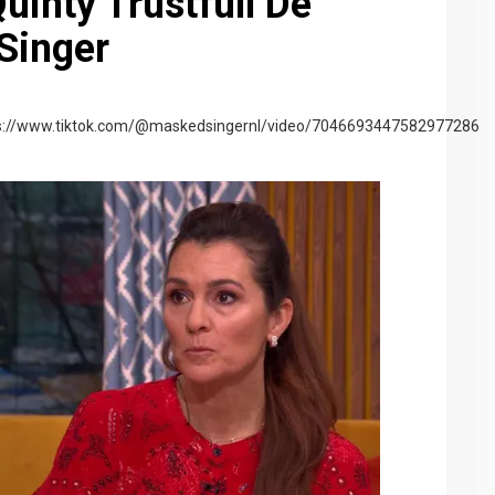
uinty Trustfull De
Singer
tps://www.tiktok.com/@maskedsingernl/video/7046693447582977286