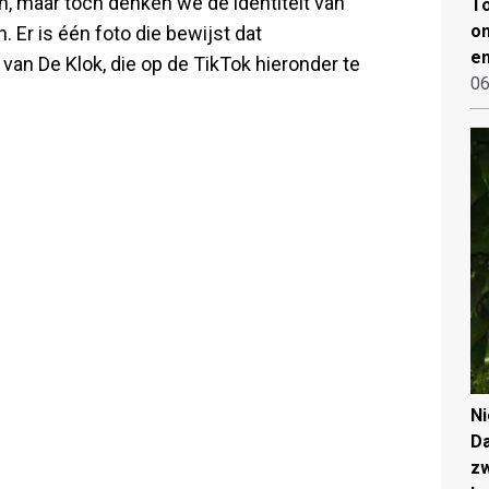
, maar toch denken we de identiteit van
To
on
Er is één foto die bewijst dat
en
van De Klok, die op de TikTok hieronder te
06
N
Da
zw