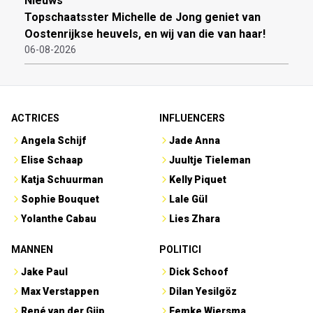
Nieuws
Topschaatsster Michelle de Jong geniet van
Oostenrijkse heuvels, en wij van die van haar!
06-08-2026
ACTRICES
INFLUENCERS
Angela Schijf
Jade Anna
Elise Schaap
Juultje Tieleman
Katja Schuurman
Kelly Piquet
Sophie Bouquet
Lale Gül
Yolanthe Cabau
Lies Zhara
MANNEN
POLITICI
Jake Paul
Dick Schoof
Max Verstappen
Dilan Yesilgöz
René van der Gijp
Femke Wiersma