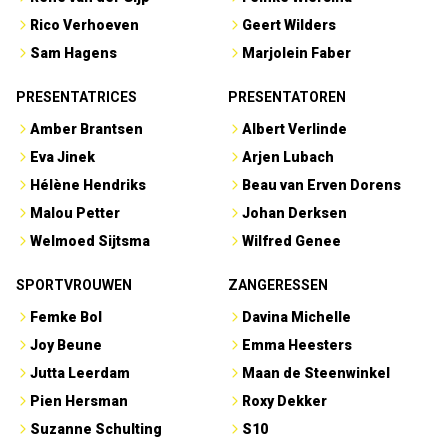
Rico Verhoeven
Geert Wilders
Sam Hagens
Marjolein Faber
PRESENTATRICES
PRESENTATOREN
Amber Brantsen
Albert Verlinde
Eva Jinek
Arjen Lubach
Hélène Hendriks
Beau van Erven Dorens
Malou Petter
Johan Derksen
Welmoed Sijtsma
Wilfred Genee
SPORTVROUWEN
ZANGERESSEN
Femke Bol
Davina Michelle
Joy Beune
Emma Heesters
Jutta Leerdam
Maan de Steenwinkel
Pien Hersman
Roxy Dekker
Suzanne Schulting
S10