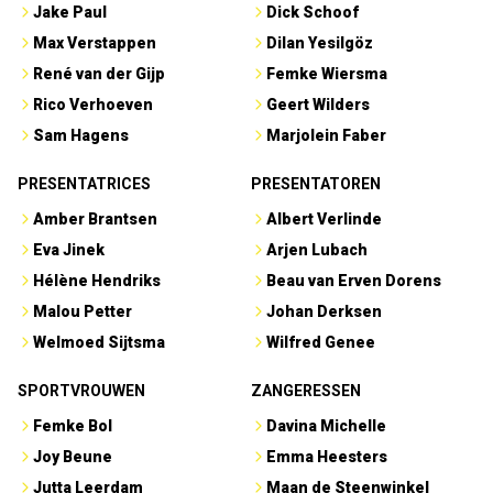
Jake Paul
Dick Schoof
Max Verstappen
Dilan Yesilgöz
René van der Gijp
Femke Wiersma
Rico Verhoeven
Geert Wilders
Sam Hagens
Marjolein Faber
PRESENTATRICES
PRESENTATOREN
Amber Brantsen
Albert Verlinde
Eva Jinek
Arjen Lubach
Hélène Hendriks
Beau van Erven Dorens
Malou Petter
Johan Derksen
Welmoed Sijtsma
Wilfred Genee
SPORTVROUWEN
ZANGERESSEN
Femke Bol
Davina Michelle
Joy Beune
Emma Heesters
Jutta Leerdam
Maan de Steenwinkel