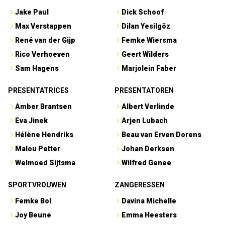
Jake Paul
Dick Schoof
Max Verstappen
Dilan Yesilgöz
René van der Gijp
Femke Wiersma
Rico Verhoeven
Geert Wilders
Sam Hagens
Marjolein Faber
PRESENTATRICES
PRESENTATOREN
Amber Brantsen
Albert Verlinde
Eva Jinek
Arjen Lubach
Hélène Hendriks
Beau van Erven Dorens
Malou Petter
Johan Derksen
Welmoed Sijtsma
Wilfred Genee
SPORTVROUWEN
ZANGERESSEN
Femke Bol
Davina Michelle
Joy Beune
Emma Heesters