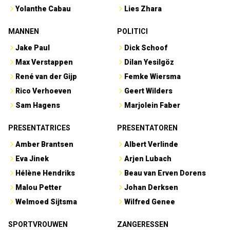
Yolanthe Cabau
Lies Zhara
MANNEN
POLITICI
Jake Paul
Dick Schoof
Max Verstappen
Dilan Yesilgöz
René van der Gijp
Femke Wiersma
Rico Verhoeven
Geert Wilders
Sam Hagens
Marjolein Faber
PRESENTATRICES
PRESENTATOREN
Amber Brantsen
Albert Verlinde
Eva Jinek
Arjen Lubach
Hélène Hendriks
Beau van Erven Dorens
Malou Petter
Johan Derksen
Welmoed Sijtsma
Wilfred Genee
SPORTVROUWEN
ZANGERESSEN