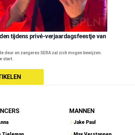
en tijdens privé-verjaardagsfeestje van
 de deur en zangeres SERA zal zich mogen bewijzen.
 start..
TIKELEN
ENCERS
MANNEN
Anna
Jake Paul
e Tieleman
Max Verstappen