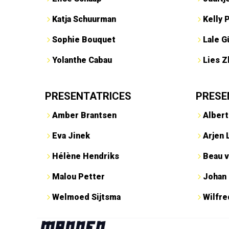
Katja Schuurman
Kelly 
Sophie Bouquet
Lale G
Yolanthe Cabau
Lies Z
PRESENTATRICES
PRESE
Amber Brantsen
Albert
Eva Jinek
Arjen 
Hélène Hendriks
Beau v
Malou Petter
Johan
Welmoed Sijtsma
Wilfr