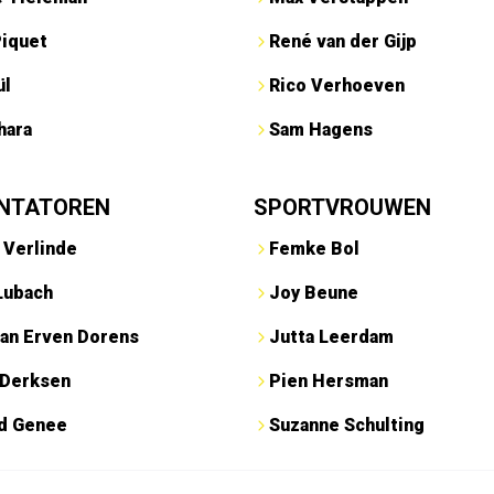
Piquet
René van der Gijp
ül
Rico Verhoeven
hara
Sam Hagens
NTATOREN
SPORTVROUWEN
 Verlinde
Femke Bol
Lubach
Joy Beune
an Erven Dorens
Jutta Leerdam
 Derksen
Pien Hersman
ed Genee
Suzanne Schulting