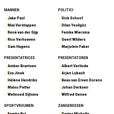
MANNEN
POLITICI
Jake Paul
Dick Schoof
Max Verstappen
Dilan Yesilgöz
René van der Gijp
Femke Wiersma
Rico Verhoeven
Geert Wilders
Sam Hagens
Marjolein Faber
PRESENTATRICES
PRESENTATOREN
Amber Brantsen
Albert Verlinde
Eva Jinek
Arjen Lubach
Hélène Hendriks
Beau van Erven Dorens
Malou Petter
Johan Derksen
Welmoed Sijtsma
Wilfred Genee
SPORTVROUWEN
ZANGERESSEN
Femke Bol
Davina Michelle