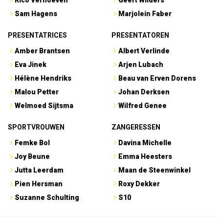
Sam Hagens
Marjolein Faber
PRESENTATRICES
PRESENTATOREN
Amber Brantsen
Albert Verlinde
Eva Jinek
Arjen Lubach
Hélène Hendriks
Beau van Erven Dorens
Malou Petter
Johan Derksen
Welmoed Sijtsma
Wilfred Genee
SPORTVROUWEN
ZANGERESSEN
Femke Bol
Davina Michelle
Joy Beune
Emma Heesters
Jutta Leerdam
Maan de Steenwinkel
Pien Hersman
Roxy Dekker
Suzanne Schulting
S10