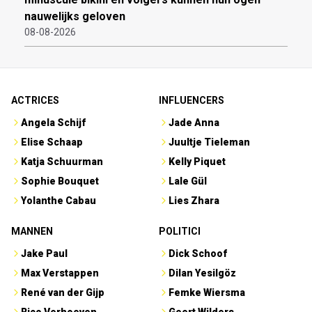
nauwelijks geloven
08-08-2026
ACTRICES
INFLUENCERS
Angela Schijf
Jade Anna
Elise Schaap
Juultje Tieleman
Katja Schuurman
Kelly Piquet
Sophie Bouquet
Lale Gül
Yolanthe Cabau
Lies Zhara
MANNEN
POLITICI
Jake Paul
Dick Schoof
Max Verstappen
Dilan Yesilgöz
René van der Gijp
Femke Wiersma
Rico Verhoeven
Geert Wilders