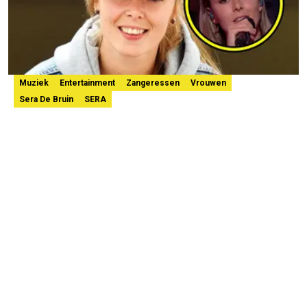
Muziek
Entertainment
Zangeressen
Vrouwen
Sera De Bruin
SERA