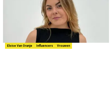
Eloise Van Oranje
Influencers
Vrouwen