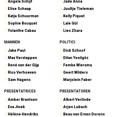
Angela Schijf
Jade Anna
Elise Schaap
Juultje Tieleman
Katja Schuurman
Kelly Piquet
Sophie Bouquet
Lale Gül
Yolanthe Cabau
Lies Zhara
MANNEN
POLITICI
Jake Paul
Dick Schoof
Max Verstappen
Dilan Yesilgöz
René van der Gijp
Femke Wiersma
Rico Verhoeven
Geert Wilders
Sam Hagens
Marjolein Faber
PRESENTATRICES
PRESENTATOREN
Amber Brantsen
Albert Verlinde
Eva Jinek
Arjen Lubach
Hélène Hendriks
Beau van Erven Dorens