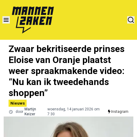
Zwaar bekritiseerde prinses
Eloise van Oranje plaatst
weer spraakmakende video:
“Nu kan ik tweedehands
shoppen”
Nieuws
Martijn
woensdag, 14 januari 2026 om
door
Instagram
Keizer
7:30